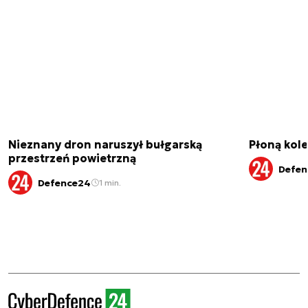
Nieznany dron naruszył bułgarską
Płoną kole
przestrzeń powietrzną
Defen
Defence24
1 min.