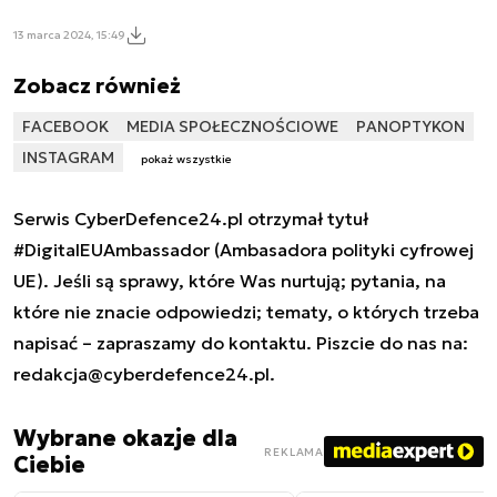
13 marca 2024, 15:49
Zobacz również
FACEBOOK
MEDIA SPOŁECZNOŚCIOWE
PANOPTYKON
INSTAGRAM
pokaż wszystkie
Serwis CyberDefence24.pl otrzymał tytuł
#DigitalEUAmbassador (Ambasadora polityki cyfrowej
UE). Jeśli są sprawy, które Was nurtują; pytania, na
które nie znacie odpowiedzi; tematy, o których trzeba
napisać – zapraszamy do kontaktu. Piszcie do nas na:
redakcja@cyberdefence24.pl
.
Wybrane okazje dla
REKLAMA
Ciebie