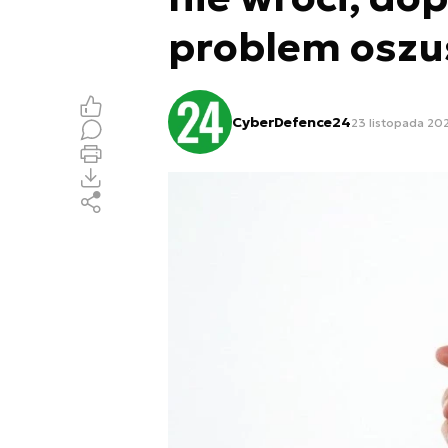
problem osz
CyberDefence24
23 listopada 202