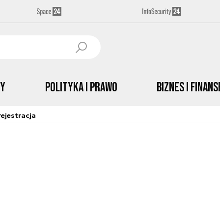
by
Polityka i prawo
Biznes i Finans
ejestracja