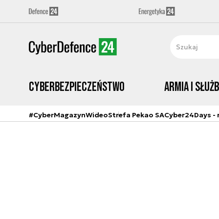
Cyberbezpieczeństwo
Armia i Służ
#CyberMagazyn
Wideo
Strefa Pekao SA
Cyber24Days - r