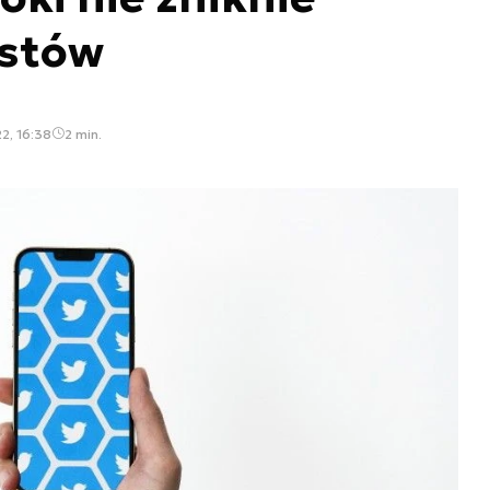
ustów
2, 16:38
2 min.