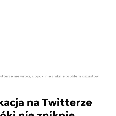
witterze nie wróci, dopóki nie zniknie problem oszustów
kacja na Twitterze
óki nie zniknie