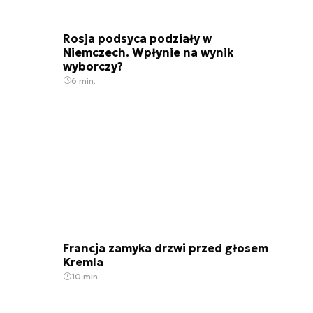
Rosja podsyca podziały w
Niemczech. Wpłynie na wynik
wyborczy?
6 min.
Francja zamyka drzwi przed głosem
Kremla
10 min.