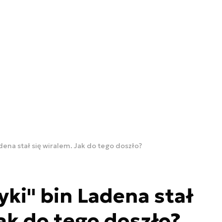
dena stał się wiralem. Jak do tego doszło?
yki" bin Ladena stał
Jak do tego doszło?