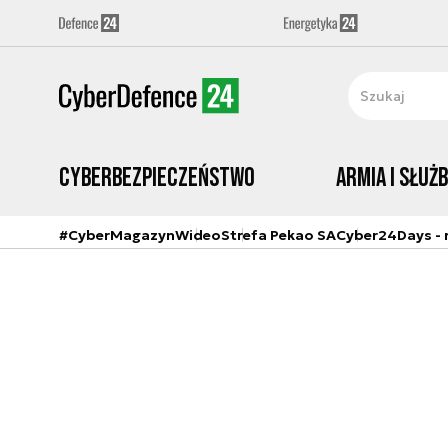
Cyberbezpieczeństwo
Armia i Służ
#CyberMagazyn
Wideo
Strefa Pekao SA
Cyber24Days - r