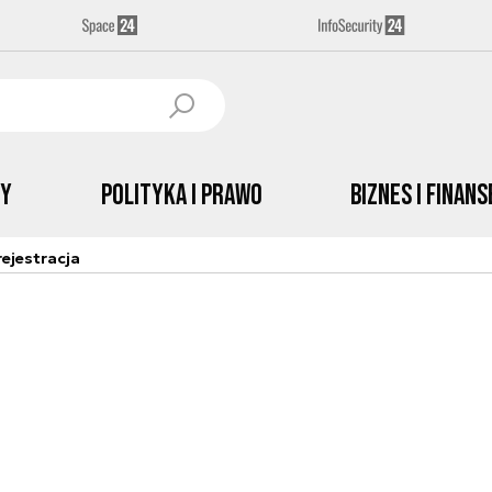
by
Polityka i prawo
Biznes i Finans
ejestracja