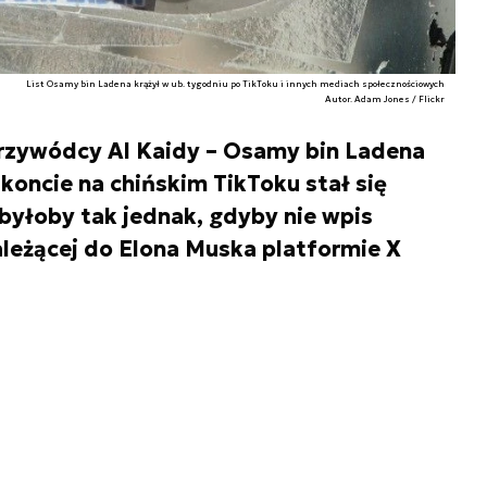
List Osamy bin Ladena krążył w ub. tygodniu po TikToku i innych mediach społecznościowych
Autor. Adam Jones / Flickr
przywódcy Al Kaidy – Osamy bin Ladena
oncie na chińskim TikToku stał się
byłoby tak jednak, gdyby nie wpis
leżącej do Elona Muska platformie X