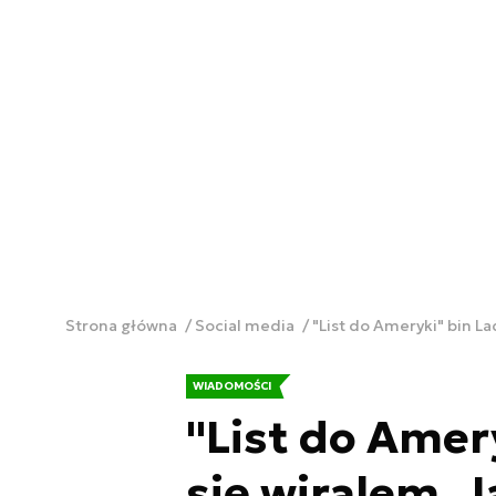
Strona główna
Social media
"List do Ameryki" bin La
WIADOMOŚCI
"List do Amer
się wiralem. 