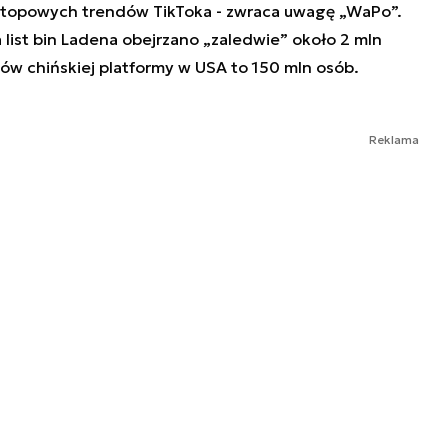
cji topowych trendów TikToka - zwraca uwagę „WaPo”.
 list bin Ladena obejrzano „zaledwie” około 2 mln
ów chińskiej platformy w USA to 150 mln osób.
Reklama