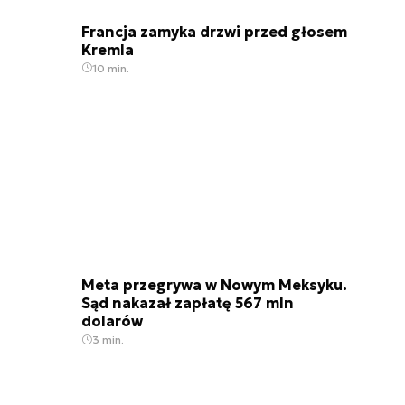
Francja zamyka drzwi przed głosem
Kremla
10 min.
Meta przegrywa w Nowym Meksyku.
Sąd nakazał zapłatę 567 mln
dolarów
3 min.