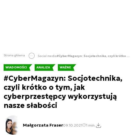
Strona główna
Social media
#CyberMagazyn: Socjotechnika, czyli krótko o tym, jak cyberprzestępcy wykorzystują nasze słabości
WIADOMOŚCI
ANALIZA
WAŻNE
#CyberMagazyn: Socjotechnika,
czyli krótko o tym, jak
cyberprzestępcy wykorzystują
nasze słabości
Małgorzata Fraser
09.10.2021
1 min.