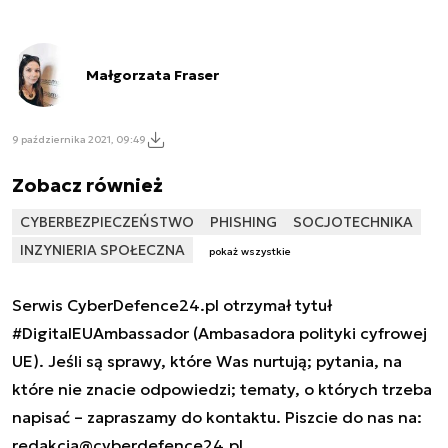
Małgorzata Fraser
9 października 2021, 09:49
Zobacz również
CYBERBEZPIECZEŃSTWO
PHISHING
SOCJOTECHNIKA
INZYNIERIA SPOŁECZNA
pokaż wszystkie
Serwis CyberDefence24.pl otrzymał tytuł
#DigitalEUAmbassador (Ambasadora polityki cyfrowej
UE). Jeśli są sprawy, które Was nurtują; pytania, na
które nie znacie odpowiedzi; tematy, o których trzeba
napisać – zapraszamy do kontaktu. Piszcie do nas na:
redakcja@cyberdefence24.pl
.