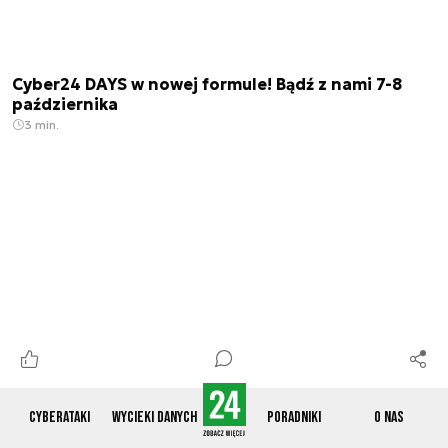
Cyber24 DAYS w nowej formule! Bądź z nami 7-8
października
3 min.
Oszuści zaciągnęli pożyczkę. Sąd stanął po stronie
klienta
Cyberataki
Wycieki danych
Poradniki
O nas
2 min.