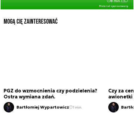
8 min.
Materiał sponsorowany
Mogą Cię zainteresować
PGZ do wzmocnienia czy podzielenia?
Czy za cen
Ostra wymiana zdań.
awionetki 
Bartłomiej Wypartowicz
Bartł
1 min.