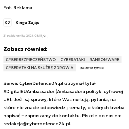
Fot. Reklama
KZ
Kinga Zając
21 października 2021, 08:01
Zobacz również
CYBERBEZPIECZEŃSTWO
CYBERATAKI
RANSOMWARE
CYBERATAKI NA SŁUŻBĘ ZDROWIA
pokaż wszystkie
Serwis CyberDefence24.pl otrzymał tytuł
#DigitalEUAmbassador (Ambasadora polityki cyfrowej
UE). Jeśli są sprawy, które Was nurtują; pytania, na
które nie znacie odpowiedzi; tematy, o których trzeba
napisać – zapraszamy do kontaktu. Piszcie do nas na:
redakcja@cyberdefence24.pl
.