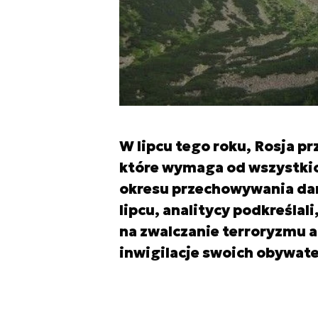
W lipcu tego roku, Rosja p
które wymaga od wszystkic
okresu przechowywania da
lipcu, analitycy podkreślal
na zwalczanie terroryzmu a
inwigilacje swoich obywate