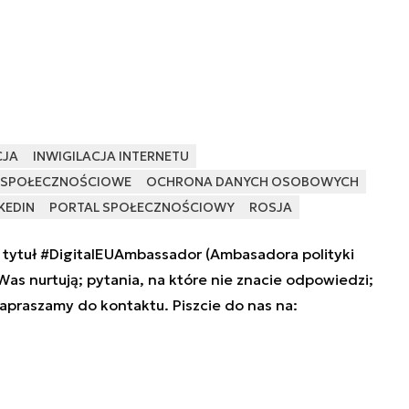
CJA
INWIGILACJA INTERNETU
 SPOŁECZNOŚCIOWE
OCHRONA DANYCH OSOBOWYCH
KEDIN
PORTAL SPOŁECZNOŚCIOWY
ROSJA
tytuł #DigitalEUAmbassador (Ambasadora polityki
 Was nurtują; pytania, na które nie znacie odpowiedzi;
zapraszamy do kontaktu. Piszcie do nas na: