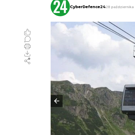
CyberDefence24
28 października 
Poprzedni slajd