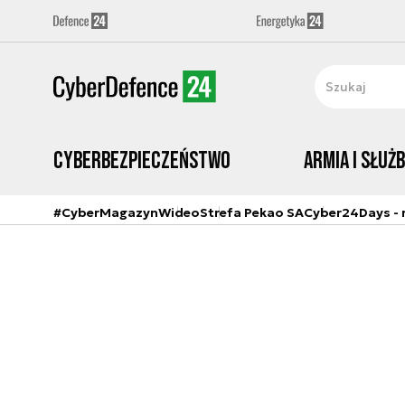
Cyberbezpieczeństwo
Armia i Służ
#CyberMagazyn
Wideo
Strefa Pekao SA
Cyber24Days - r