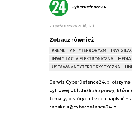
CyberDefence24
28 października 2016, 12:11
Zobacz również
KREML
ANTYTERRORYZM
INWIGILA
INWIGILACJA ELEKTRONICZNA
MEDIA
USTAWA ANTYTERRORYSTYCZNA
LIN
Serwis CyberDefence24.pl otrzymał 
cyfrowej UE). Jeśli są sprawy, które
tematy, o których trzeba napisać – 
redakcja@cyberdefence24.pl
.