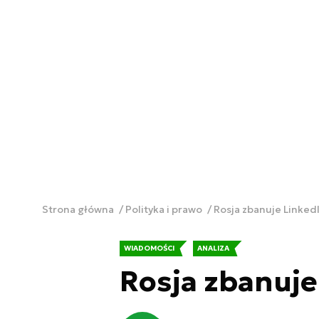
Strona główna
Polityka i prawo
Rosja zbanuje LinkedI
WIADOMOŚCI
ANALIZA
Rosja zbanuje