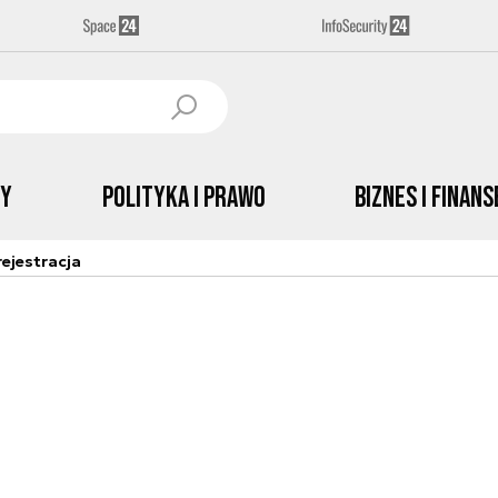
by
Polityka i prawo
Biznes i Finans
ejestracja