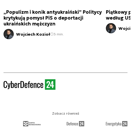
„Populizm i konik antyukraiński” Politycy
Piątkowy 
krytykują pomysł PiS o deportacji
według USA
ukraińskich mężczyzn
Wojci
Wojciech Kozioł
3 min.
Zobacz również