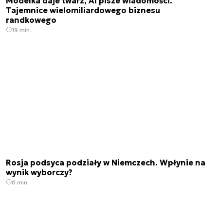
Modelka daje twarz, AI pisze wiadomości.
Tajemnice wielomiliardowego biznesu
randkowego
19 min.
Rosja podsyca podziały w Niemczech. Wpłynie na
wynik wyborczy?
6 min.