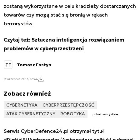
zostaną wykorzystane w celu kradzieży dostarczanych
towarów czy mogą stać się bronią w rękach
terrorystów.
Czytaj też:
Sztuczna inteligencja rozwiązaniem
problemów w cyberprzestrzeni
TF
Tomasz Fastyn
9 września 2016, 12:44
Zobacz również
CYBERNETYKA
CYBERPRZESTĘPCZOŚĆ
ATAK CYBERNETYCZNY
ROBOTYKA
pokaż wszystkie
Serwis CyberDefence24.pl otrzymał tytuł
#DigitalEUAmbassador (Ambasadora polityki cyfrowej