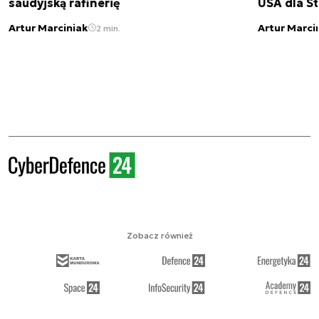
saudyjską rafinerię
USA dla St
Artur Marciniak
Artur Marci
2 min.
Zobacz również