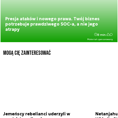
Presja ataków i nowego prawa. Twój biznes
potrzebuje prawdziwego SOC-a, a nie jego
atrapy
8 min.
Materiał sponsorowany
Mogą Cię zainteresować
Jemeńscy rebelianci uderzyli w
Netanjahu