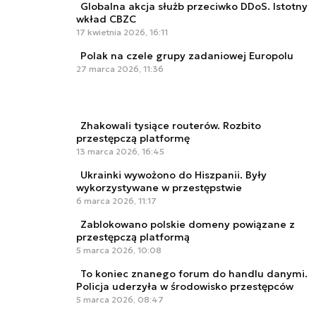
Globalna akcja służb przeciwko DDoS. Istotny
wkład CBZC
17 kwietnia 2026, 16:11
Polak na czele grupy zadaniowej Europolu
27 marca 2026, 11:36
Zhakowali tysiące routerów. Rozbito
przestępczą platformę
13 marca 2026, 16:45
Ukrainki wywożono do Hiszpanii. Były
wykorzystywane w przestępstwie
6 marca 2026, 11:17
Zablokowano polskie domeny powiązane z
przestępczą platformą
5 marca 2026, 10:08
To koniec znanego forum do handlu danymi.
Policja uderzyła w środowisko przestępców
5 marca 2026, 08:47