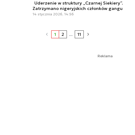
Uderzenie w struktury „Czarnej Siekiery”.
Zatrzymano nigeryjskich członków gangu
14 stycznia 2026, 14:56
1
2
...
11
Reklama