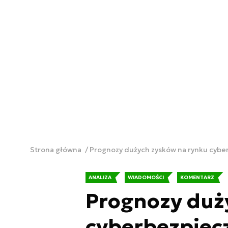
Strona główna
Prognozy dużych zysków na rynku cyb
ANALIZA
WIADOMOŚCI
KOMENTARZ
Prognozy duż
cyberbezpiec