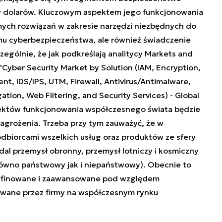
w dolarów. Kluczowym aspektem jego funkcjonowania
amych rozwiązań w zakresie narzędzi niezbędnych do
u cyberbezpieczeństwa, ale również świadczenie
zególnie, że jak podkreślają analitycy Markets and
"Cyber Security Market by Solution (IAM, Encryption,
, IDS/IPS, UTM, Firewall, Antivirus/Antimalware,
tion, Web Filtering, and Security Services) - Global
pektów funkcjonowania współczesnego świata będzie
grożenia. Trzeba przy tym zauważyć, że w
odbiorcami wszelkich usług oraz produktów ze sfery
l przemysł obronny, przemysł lotniczy i kosmiczny
równo państwowy jak i niepaństwowy). Obecnie to
yrafinowane i zaawansowane pod względem
owane przez firmy na współczesnym rynku