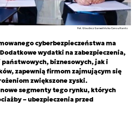
Fot. Glaubicz Garwolińska Consultants
ojmowanego cyberbezpieczeństwa ma
. Dodatkowe wydatki na zabezpieczenia,
i państwowych, biznesowych, jak i
ków, zapewnią firmom zajmującym się
rożeniom zwiększone zyski.
ę nowe segmenty tego rynku, których
ciażby – ubezpieczenia przed