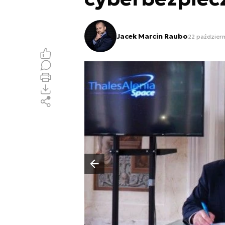
Jacek Marcin Raubo
22 październ
Poprzedni slajd