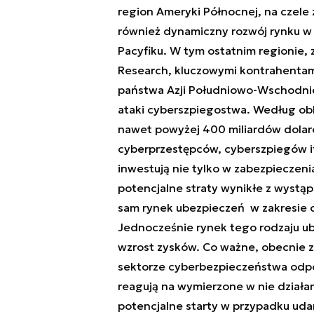
region Ameryki Północnej, na czele
również dynamiczny rozwój rynku w n
Pacyfiku. W tym ostatnim regionie,
Research, kluczowymi kontrahentami 
państwa Azji Południowo-Wschodnie
ataki cyberszpiegostwa. Według obli
nawet powyżej 400 miliardów dolaró
cyberprzestępców, cyberszpiegów itp
inwestują nie tylko w zabezpieczeni
potencjalne straty wynikłe z wystą
sam rynek ubezpieczeń w zakresie 
Jednocześnie rynek tego rodzaju u
wzrost zysków. Co ważne, obecnie 
sektorze cyberbezpieczeństwa odpow
reagują na wymierzone w nie działa
potencjalne starty w przypadku uda