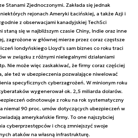
 ze Stanami Zjednoczonymi. Zakłada się jednak
iektórych rejonach Ameryki Łacińskiej, a także Azji i
 zgodnie z obserwacjami kanadyjskiej TechSci
staną się w najbliższym czasie Chiny, Indie oraz inne
j, zagrożone w głównej mierze przez coraz częstsze
czeń londyńskiego Lloyd's sam biznes co roku traci
w w związku z różnymi nielegalnymi działaniami
. Nie może więc zaskakiwać, że firmy coraz częściej
a, ale też w ubezpieczenia pozwalające niwelować
pienia specyficznych cyberzagrożeń. W minionym roku
cyberataków wygenerował ok. 2,5 miliarda dolarów.
bezpieczeń odnotowuje z roku na rok systematyczny
za niemal 90 proc. umów dotyczących ubezpieczeń w
iadają amerykańskie firmy. To one najszybciej
nia cyberprzestępców i chcą zmniejszyć swoje
nych ataków na własną infrastrukturę.