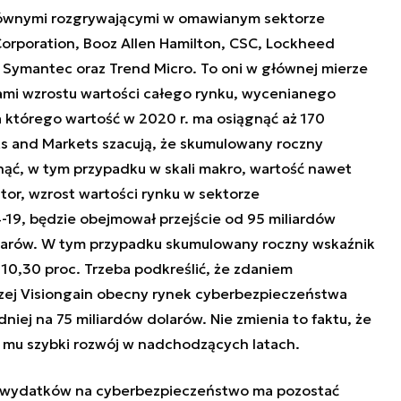
głównymi rozgrywającymi w omawianym sektorze
Corporation, Booz Allen Hamilton, CSC, Lockheed
Symantec oraz Trend Micro. To oni w głównej mierze
ami wzrostu wartości całego rynku, wycenianego
a którego wartość w 2020 r. ma osiągnąć aż 170
ts and Markets szacują, że skumulowany roczny
ąć, w tym przypadku w skali makro, wartość nawet
or, wzrost wartości rynku w sektorze
19, będzie obejmował przejście od 95 miliardów
larów. W tym przypadku skumulowany roczny wskaźnik
0,30 proc. Trzeba podkreślić, że zdaniem
ej Visiongain obecny rynek cyberbezpieczeństwa
dniej na 75 miliardów dolarów. Nie zmienia to faktu, że
 mu szybki rozwój w nadchodzących latach.
 wydatków na cyberbezpieczeństwo ma pozostać