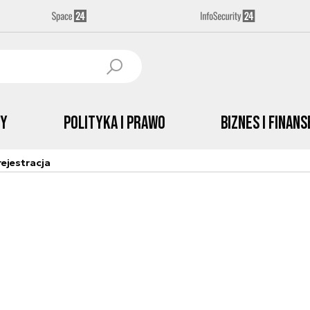
by
Polityka i prawo
Biznes i Finans
ejestracja