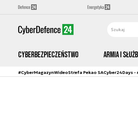
Cyberbezpieczeństwo
Armia i Służ
#CyberMagazyn
Wideo
Strefa Pekao SA
Cyber24Days - r