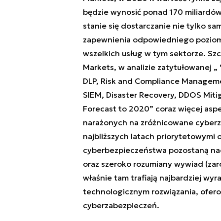
będzie wynosić ponad 170 miliardó
stanie się dostarczanie nie tylko s
zapewnienia odpowiedniego poziom
wszelkich usług w tym sektorze. Szc
Markets, w analizie zatytułowanej „ 
DLP, Risk and Compliance Management
SIEM, Disaster Recovery, DDOS Mitiga
Forecast to 2020” coraz więcej as
narażonych na zróżnicowane cyberza
najbliższych latach priorytetowymi 
cyberbezpieczeństwa pozostaną nada
oraz szeroko rozumiany wywiad (za
właśnie tam trafiają najbardziej w
technologicznym rozwiązania, ofer
cyberzabezpieczeń.