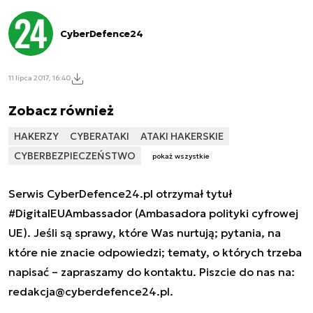
CyberDefence24
11 lipca 2017, 16:40
Zobacz również
HAKERZY
CYBERATAKI
ATAKI HAKERSKIE
CYBERBEZPIECZEŃSTWO
pokaż wszystkie
Serwis CyberDefence24.pl otrzymał tytuł
#DigitalEUAmbassador (Ambasadora polityki cyfrowej
UE). Jeśli są sprawy, które Was nurtują; pytania, na
które nie znacie odpowiedzi; tematy, o których trzeba
napisać – zapraszamy do kontaktu. Piszcie do nas na:
redakcja@cyberdefence24.pl
.