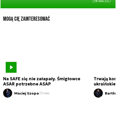
9 min.
Mogą Cię zainteresować
Na SAFE się nie załapały. Śmigłowce
Trwają kon
ASAR potrzebne ASAP
ukraińskie
Maciej Szopa
Bartł
1 min.