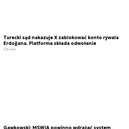
Turecki sąd nakazuje X zablokować konto rywala
Erdoğana. Platforma składa odwołanie
5 min.
Gawkowski: MSWiA powinno wdrażać system