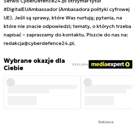
Serwis CyberDefence24.pl otrzymał tytuł
#DigitalEUAmbassador (Ambasadora polityki cyfrowej
UE). Jeśli są sprawy, które Was nurtują; pytania, na
które nie znacie odpowiedzi; tematy, o których trzeba
napisać – zapraszamy do kontaktu. Piszcie do nas na:
redakcja@cyberdefence24.pl
.
Wybrane okazje dla
REKLAMA
Ciebie
Reklama