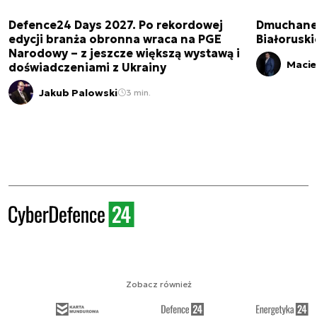
Defence24 Days 2027. Po rekordowej
Dmuchane 
edycji branża obronna wraca na PGE
Białorusk
Narodowy – z jeszcze większą wystawą i
Macie
doświadczeniami z Ukrainy
Jakub Palowski
3 min.
Zobacz również