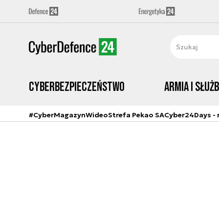
Cyberbezpieczeństwo
Armia i Służ
#CyberMagazyn
Wideo
Strefa Pekao SA
Cyber24Days - r