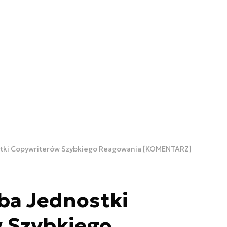
stki Copywriterów Szybkiego Reagowania [KOMENTARZ]
ba Jednostki
 Szybkiego