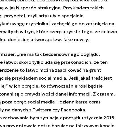
są w jakiś sposób atrakcyjne. Przykładem takich
g.
przynęta
), czyli artykuły o specjalnie
kuć uwagę czytelnika i zachęcić go do zerknięcia na
maitych witryn, które czerpią zyski z tego, że celowo
lne doniesienia tworząc tzw.
fake newsy
.
nhauer, „
nie ma tak bezsensownego poglądu,
ie łatwo, skoro tylko uda się przekonać ich, że ten
ierdzenie to łatwo można zaaplikować na grunt
ąc się przykładem
social media
. Jeśli jakaś treść jest
ej” w ich obrębie, to równocześnie rósł będzie
onani są o prawdziwości danej informacji. Z czasem,
 poza obręb social media – dziennikarze coraz
ły na danych z Twittera czy Facebooka.
zachowania była sytuacja z początku stycznia 2018
owa przygotowała notkę bazując na fałszywym koncie