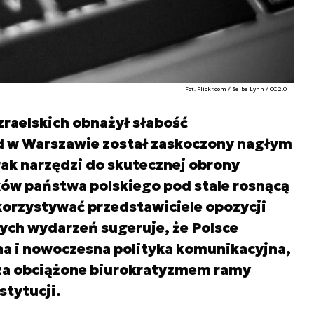
Fot. Flickr.com / Selbe Lynn / CC 2.0
zraelskich obnażył słabość
d w Warszawie został zaskoczony nagłym
ak narzędzi do skutecznej obrony
ków państwa polskiego pod stale rosnącą
ykorzystywać przedstawiciele opozycji
ych wydarzeń sugeruje, że Polsce
na i nowoczesna polityka komunikacyjna,
oza obciążone biurokratyzmem ramy
stytucji.