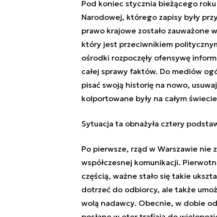
Pod koniec stycznia bieżącego roku 
Narodowej, którego zapisy były pr
prawo krajowe zostało zauważone w Iz
który jest przeciwnikiem polityczn
ośrodki rozpoczęły ofensywę informa
całej sprawy faktów. Do mediów ogó
pisać swoją historię na nowo, usuwa
kolportowane były na całym świecie
Sytuacja ta obnażyła cztery podstaw
Po pierwsze, rząd w Warszawie nie
współczesnej komunikacji. Pierwotna
częścią, ważne stało się takie ukszt
dotrzeć do odbiorcy, ale także umoż
wolą nadawcy. Obecnie, w dobie od
posłane w eter trafiają do wielopoz