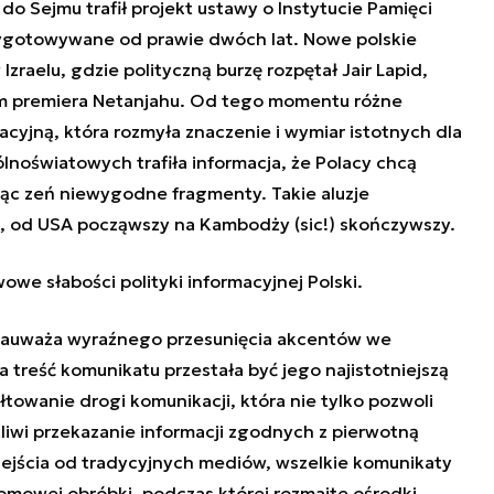
do Sejmu trafił projekt ustawy o Instytucie Pamięci
zygotowywane od prawie dwóch lat. Nowe polskie
raelu, gdzie polityczną burzę rozpętał Jair Lapid,
ym premiera Netanjahu
. Od tego momentu różne
cyjną, która rozmyła znaczenie i wymiar istotnych dla
lnoświatowych trafiła informacja, że Polacy chcą
jąc zeń niewygodne fragmenty. Takie aluzje
, od USA począwszy na Kambodży (sic!) skończywszy.
owe słabości polityki informacyjnej Polski.
 zauważa wyraźnego przesunięcia akcentów we
 treść komunikatu przestała być jego najistotniejszą
ałtowanie drogi komunikacji, która nie tylko pozwoli
liwi przekazanie informacji zgodnych z pierwotną
ejścia od tradycyjnych mediów, wszelkie komunikaty
iomowej obróbki, podczas której rozmaite ośrodki