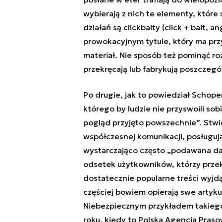
wybierają z nich te elementy, które 
działań są clickbaity (click +
bait
, an
prowokacyjnym tytule, który ma przy
materiał. Nie sposób też pominąć roz
przekręcają lub fabrykują poszczegó
Po drugie, jak to powiedział Schope
którego by ludzie nie przyswoili sob
pogląd przyjęto powszechnie
”. Stw
współczesnej komunikacji, posługuj
wystarczająco często „podawana dal
odsetek użytkowników, którzy przek
dostatecznie popularne treści wyjdą
częściej bowiem opierają swe artyku
Niebezpiecznym przykładem takiego 
roku, kiedy to Polska Agencja Pras