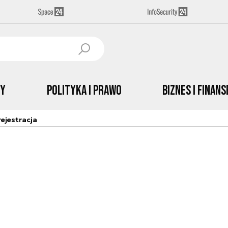
by
Polityka i prawo
Biznes i Finans
ejestracja