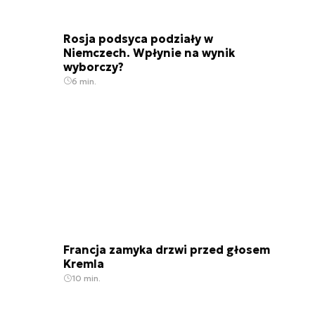
Rosja podsyca podziały w
Niemczech. Wpłynie na wynik
wyborczy?
6 min.
Francja zamyka drzwi przed głosem
Kremla
10 min.