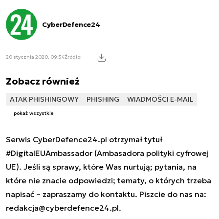
CyberDefence24
20 stycznia 2020, 09:54
Źródło:
Zobacz również
ATAK PHISHINGOWY
PHISHING
WIADMOŚCI E-MAIL
pokaż wszystkie
Serwis CyberDefence24.pl otrzymał tytuł
#DigitalEUAmbassador (Ambasadora polityki cyfrowej
UE). Jeśli są sprawy, które Was nurtują; pytania, na
które nie znacie odpowiedzi; tematy, o których trzeba
napisać – zapraszamy do kontaktu. Piszcie do nas na:
redakcja@cyberdefence24.pl
.