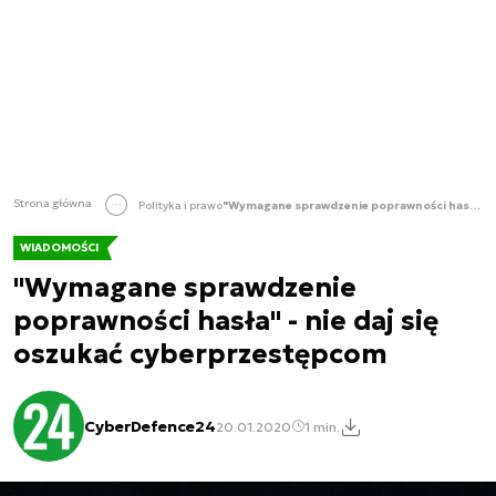
Strona główna
Polityka i prawo
"Wymagane sprawdzenie poprawności hasła" - nie daj się oszukać cyberprzestępcom
WIADOMOŚCI
"Wymagane sprawdzenie
poprawności hasła" - nie daj się
oszukać cyberprzestępcom
CyberDefence24
20.01.2020
1 min.