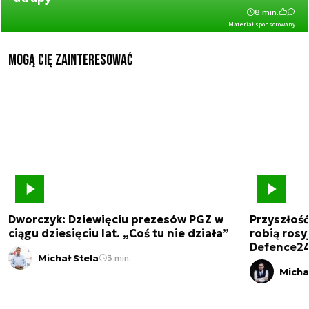
8 min.
Materiał sponsorowany
Mogą Cię zainteresować
Dworczyk: Dziewięciu prezesów PGZ w
Przyszłoś
ciągu dziesięciu lat. „Coś tu nie działa”
robią rosyj
Defence2
Michał Stela
3 min.
Micha