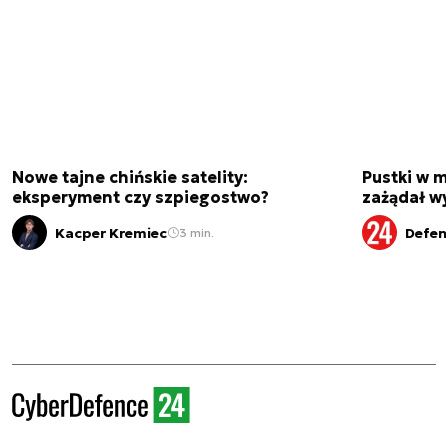
Nowe tajne chińskie satelity:
Pustki w 
eksperyment czy szpiegostwo?
zażądał w
Kacper Kremiec
Defen
3 min.