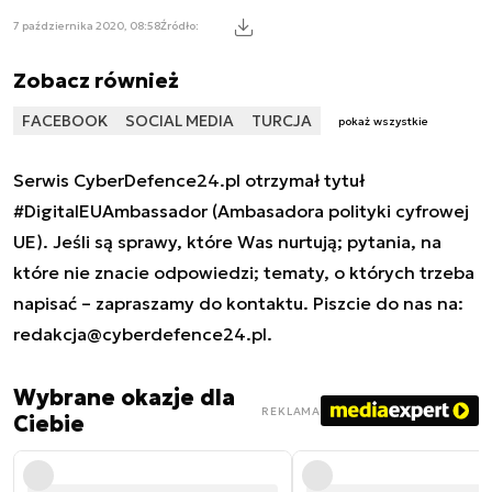
7 października 2020, 08:58
Źródło:
Zobacz również
FACEBOOK
SOCIAL MEDIA
TURCJA
pokaż wszystkie
Serwis CyberDefence24.pl otrzymał tytuł
#DigitalEUAmbassador (Ambasadora polityki cyfrowej
UE). Jeśli są sprawy, które Was nurtują; pytania, na
które nie znacie odpowiedzi; tematy, o których trzeba
napisać – zapraszamy do kontaktu. Piszcie do nas na:
redakcja@cyberdefence24.pl
.
Wybrane okazje dla
REKLAMA
Ciebie