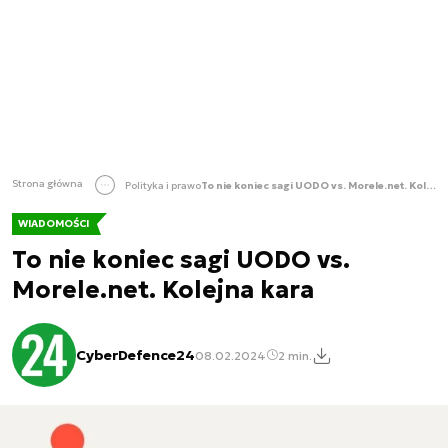
Strona główna
Polityka i prawo
To nie koniec sagi UODO vs. Morele.net. Kolejna kara
WIADOMOŚCI
To nie koniec sagi UODO vs.
Morele.net. Kolejna kara
CyberDefence24
08.02.2024
2 min.