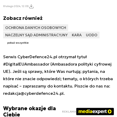
8 lutego 2024, 12:09
Zobacz również
OCHRONA DANYCH OSOBOWYCH
NACZELNY SĄD ADMINISTRACYJNY
KARA
UODO
pokaż wszystkie
Serwis CyberDefence24.pl otrzymał tytuł
#DigitalEUAmbassador (Ambasadora polityki cyfrowej
UE). Jeśli są sprawy, które Was nurtują; pytania, na
które nie znacie odpowiedzi; tematy, o których trzeba
napisać – zapraszamy do kontaktu. Piszcie do nas na:
redakcja@cyberdefence24.pl
.
Wybrane okazje dla
REKLAMA
Ciebie