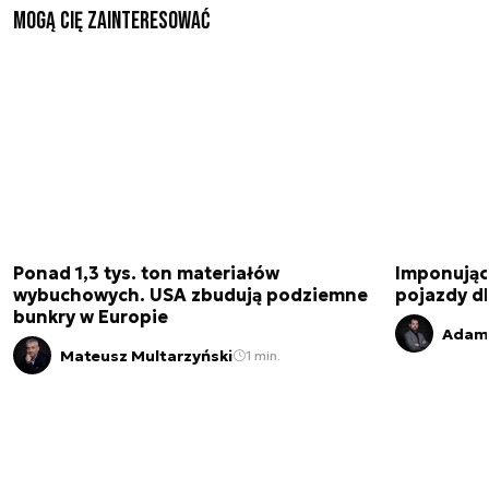
Mogą Cię zainteresować
Ponad 1,3 tys. ton materiałów
Imponujące
wybuchowych. USA zbudują podziemne
pojazdy dl
bunkry w Europie
Adam 
Mateusz Multarzyński
1 min.