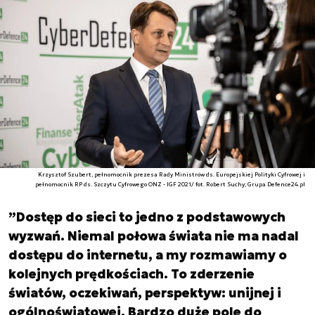
Krzysztof Szubert, pełnomocnik prezesa Rady Ministrów ds. Europejskiej Polityki Cyfrowej i
pełnomocnik RP ds. Szczytu Cyfrowego ONZ - IGF 2021/ fot. Robert Suchy; Grupa Defence24.pl
”Dostęp do sieci to jedno z podstawowych
wyzwań. Niemal połowa świata nie ma nadal
dostępu do internetu, a my rozmawiamy o
kolejnych prędkościach. To zderzenie
światów, oczekiwań, perspektyw: unijnej i
ogólnoświatowej. Bardzo duże pole do