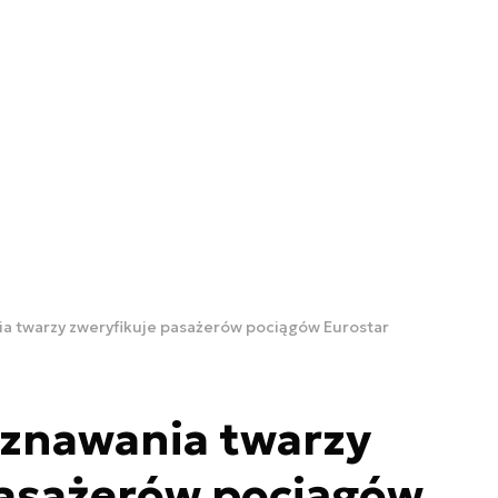
a twarzy zweryfikuje pasażerów pociągów Eurostar
znawania twarzy
pasażerów pociągów