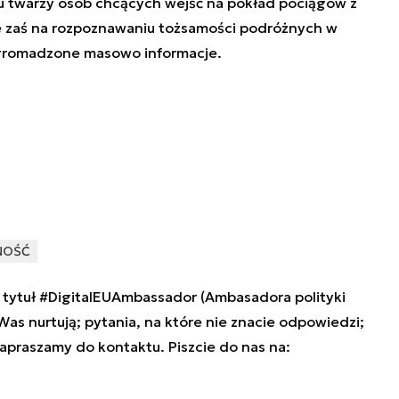
u twarzy osób chcących wejść na pokład pociągów z
ie zaś na rozpoznawaniu tożsamości podróżnych w
 gromadzone masowo informacje.
NOŚĆ
tytuł #DigitalEUAmbassador (Ambasadora polityki
 Was nurtują; pytania, na które nie znacie odpowiedzi;
zapraszamy do kontaktu. Piszcie do nas na: