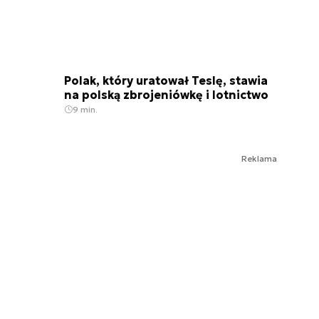
Polak, który uratował Teslę, stawia
na polską zbrojeniówkę i lotnictwo
9 min.
Reklama