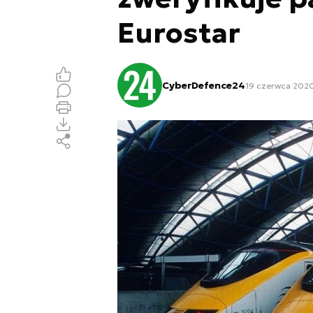
Eurostar
CyberDefence24
19 czerwca 2020