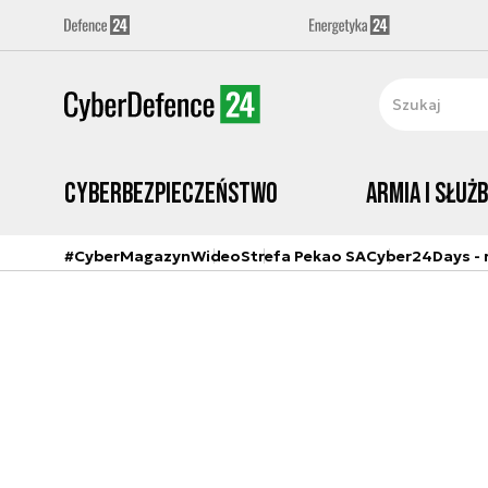
Cyberbezpieczeństwo
Armia i Służ
#CyberMagazyn
Wideo
Strefa Pekao SA
Cyber24Days - r