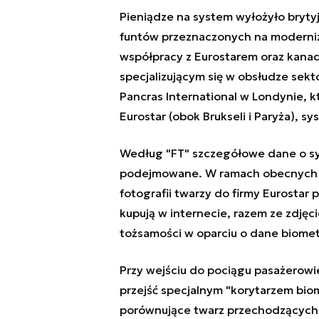
Pieniądze na system wyłożyło bryty
funtów przeznaczonych na moderniza
współpracy z Eurostarem oraz kana
specjalizującym się w obsłudze sekt
Pancras International w Londynie, k
Eurostar (obok Brukseli i Paryża), 
Według "FT" szczegółowe dane o sys
podejmowane. W ramach obecnych pr
fotografii twarzy do firmy Eurostar 
kupują w internecie, razem ze zdjęci
tożsamości w oparciu o dane biome
Przy wejściu do pociągu pasażerowie
przejść specjalnym "korytarzem bio
porównujące twarz przechodzących 