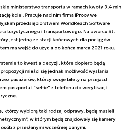
jskie ministerstwo transportu w ramach kwoty 9,4 mln
cję kolei. Pracuje nad nim firma iProov we
dyjskim przedsiębiorstwem WorldReach Software
ora turystycznego i transportowego. Na dworcu St.
tóry jest jedną ze stacji końcowych dla pociągów
system ma wejść do użycia do końca marca 2021 roku.
temie to kwestia decyzji, które dopiero będą
opozycji mieści się jednak możliwość wysłania
przez pasażerów, którzy swoje bilety na przejazd
em paszportu i "selfie" z telefonu do weryfikacji
tryczne.
, którzy wybiorą taki rodzaj odprawy, będą musieli
metrycznym", w którym będą znajdowały się kamery
osób z przesłanymi wcześniej danymi.