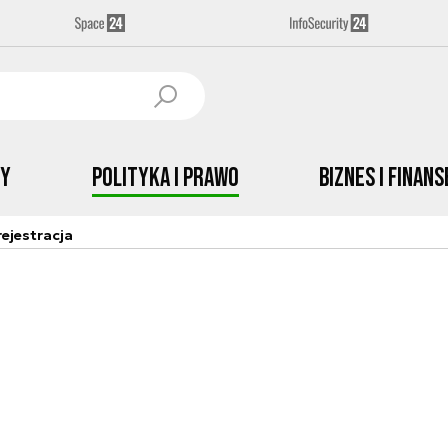
by
Polityka i prawo
Biznes i Finans
ejestracja