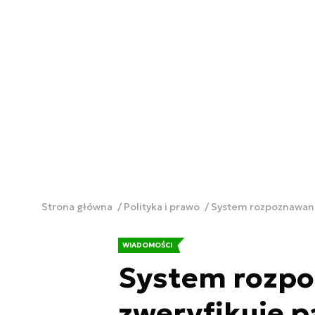
Strona główna
Polityka i prawo
System rozpoznawani
WIADOMOŚCI
System rozpo
zweryfikuje 