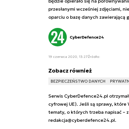
będzie opierało się na porównywani
przesłanymi wcześniej zdjęciami, n
oparciu o bazę danych zawierającą
CyberDefence24
19 czerwca 2020, 13:27
Źródło:
Zobacz również
BEZPIECZEŃSTWO DANYCH
PRYWAT
Serwis CyberDefence24.pl otrzymał 
cyfrowej UE). Jeśli są sprawy, które
tematy, o których trzeba napisać – 
redakcja@cyberdefence24.pl
.