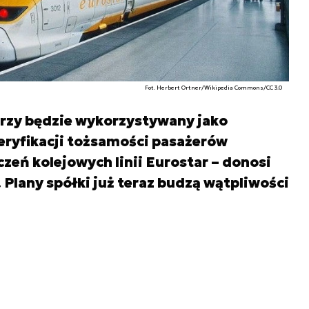
Fot. Herbert Ortner/Wikipedia Commons/CC 3.0
rzy będzie wykorzystywany jako
eryfikacji tożsamości pasażerów
zeń kolejowych linii Eurostar – donosi
 Plany spółki już teraz budzą wątpliwości