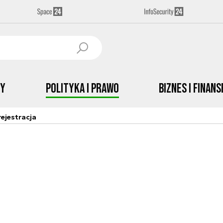
by
Polityka i prawo
Biznes i Finans
ejestracja