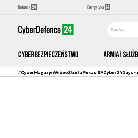
Cyberbezpieczeństwo
Armia i Służ
#CyberMagazyn
Wideo
Strefa Pekao SA
Cyber24Days - r