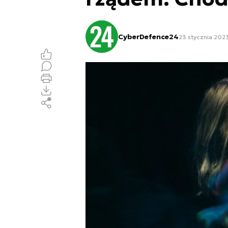
CyberDefence24
23 stycznia 2023