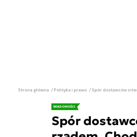
Strona główna
Polityka i prawo
Spór dostawców inte
WIADOMOŚCI
Spór dostawc
rządem. Chod