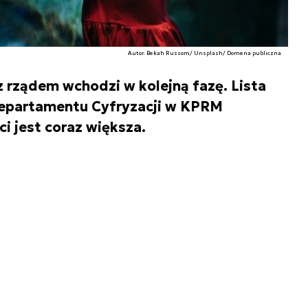
Autor. Bekah Russom/ Unsplash/ Domena publiczna
 rządem wchodzi w kolejną fazę. Lista
epartamentu Cyfryzacji w KPRM
ci jest coraz większa.