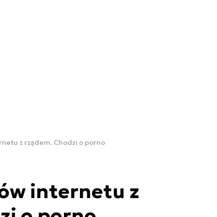
rnetu z rządem. Chodzi o porno
ów internetu z
zi o porno