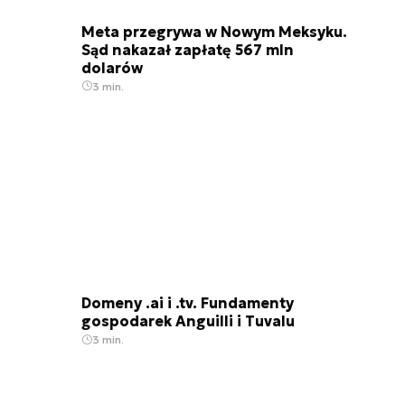
Meta przegrywa w Nowym Meksyku.
Sąd nakazał zapłatę 567 mln
dolarów
3 min.
Domeny .ai i .tv. Fundamenty
gospodarek Anguilli i Tuvalu
3 min.