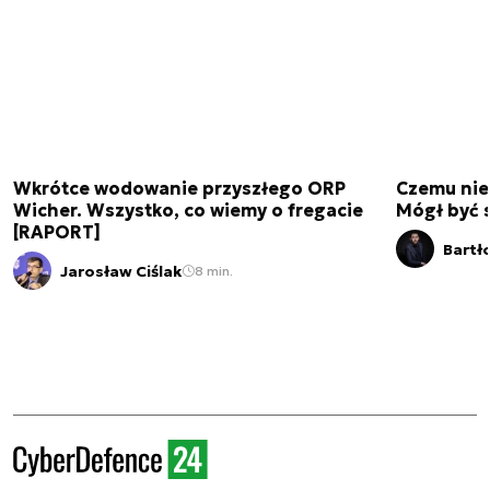
Wkrótce wodowanie przyszłego ORP
Czemu nie
Wicher. Wszystko, co wiemy o fregacie
Mógł być 
[RAPORT]
Bartł
Jarosław Ciślak
8 min.