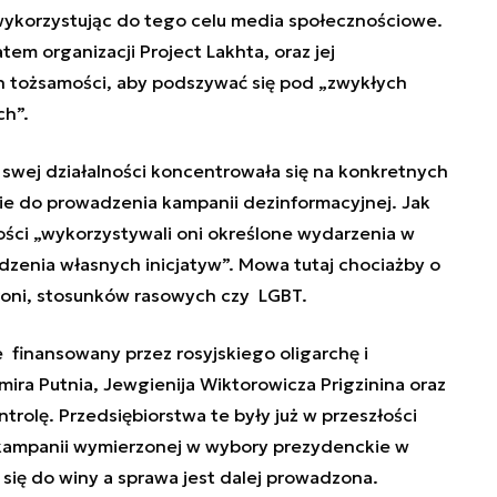
korzystując do tego celu media społecznościowe.
em organizacji Project Lakhta, oraz jej
h tożsamości, aby podszywać się pod „zwykłych
ch”.
 swej działalności koncentrowała się na konkretnych
ie do prowadzenia kampanii dezinformacyjnej. Jak
ści „wykorzystywali oni określone wydarzenia w
enia własnych inicjatyw”. Mowa tutaj chociażby o
roni, stosunków rasowych czy LGBT.
 finansowany przez rosyjskiego oligarchę i
ra Putnia, Jewgienija Wiktorowicza Prigzinina oraz
trolę. Przedsiębiorstwa te były już w przeszłości
 kampanii wymierzonej w wybory prezydenckie w
ł się do winy a sprawa jest dalej prowadzona.