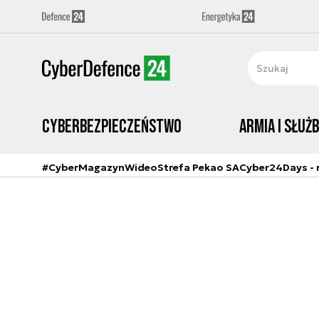
Cyberbezpieczeństwo
Armia i Służ
#CyberMagazyn
Wideo
Strefa Pekao SA
Cyber24Days - r