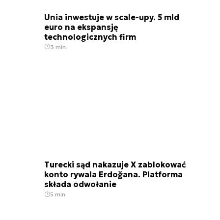
Unia inwestuje w scale-upy. 5 mld
euro na ekspansję
technologicznych firm
3 min.
Turecki sąd nakazuje X zablokować
konto rywala Erdoğana. Platforma
składa odwołanie
5 min.