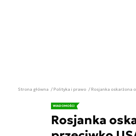
Strona główna
Polityka i prawo
Rosjanka oskarżona o
WIADOMOŚCI
Rosjanka oska
przeciwko US