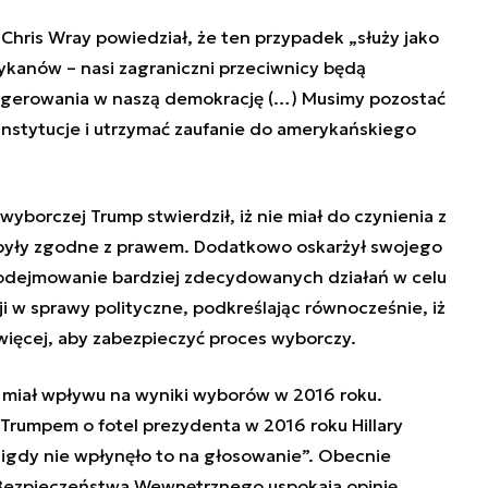
Chris Wray powiedział, że ten przypadek „służy jako
kanów – nasi zagraniczni przeciwnicy będą
ingerowania w naszą demokrację (…) Musimy pozostać
instytucje i utrzymać zaufanie do amerykańskiego
yborczej Trump stwierdził, iż nie miał do czynienia z
a były zgodne z prawem. Dodatkowo oskarżył swojego
odejmowanie bardziej zdecydowanych działań w celu
ji w sprawy polityczne, podkreślając równocześnie, iż
 więcej, aby zabezpieczyć proces wyborczy.
 miał wpływu na wyniki wyborów w 2016 roku.
 Trumpem o fotel prezydenta w 2016 roku Hillary
nigdy nie wpłynęło to na głosowanie”. Obecnie
Bezpieczeństwa Wewnętrznego uspokaja opinię