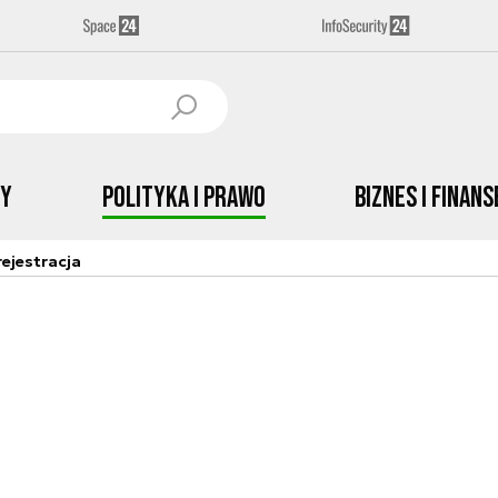
by
Polityka i prawo
Biznes i Finans
ejestracja