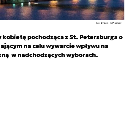
Fot. EvgeniT/Pixabay
 kobietę pochodząca z St. Petersburga o
mającym na celu wywarcie wpływu na
czną w nadchodzących wyborach.