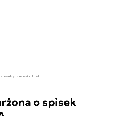
 spisek przeciwko USA
rżona o spisek
A