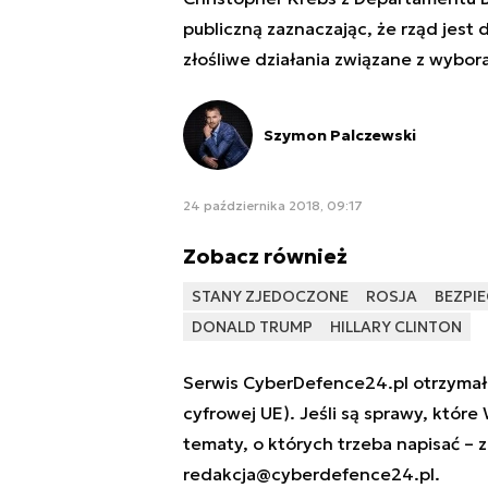
publiczną zaznaczając, że rząd jest
złośliwe działania związane z wybor
Szymon Palczewski
24 października 2018, 09:17
Zobacz również
STANY ZJEDOCZONE
ROSJA
BEZPI
DONALD TRUMP
HILLARY CLINTON
Serwis CyberDefence24.pl otrzymał 
cyfrowej UE). Jeśli są sprawy, które
tematy, o których trzeba napisać – 
redakcja@cyberdefence24.pl
.