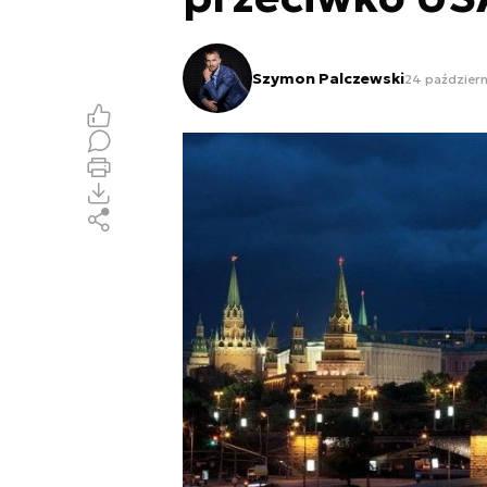
Szymon Palczewski
24 październ