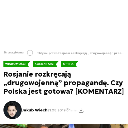
Strona główna
Polityka i prawo
Rosjanie rozkręcają „drugowojenną” propagandę. Czy Polska jest gotowa? [KOMENTARZ]
WIADOMOŚCI
KOMENTARZ
OPINIA
Rosjanie rozkręcają
„drugowojenną” propagandę. Czy
Polska jest gotowa? [KOMENTARZ]
Jakub Wiech
21.08.2019
1 min.