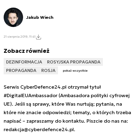
Jakub Wiech
21 sierpnia 2019, 11:41
Zobacz również
DEZINFORMACJA
ROSYJSKA PROPAGANDA
PROPAGANDA
ROSJA
pokaż wszystkie
Serwis CyberDefence24.pl otrzymał tytuł
#DigitalEUAmbassador (Ambasadora polityki cyfrowej
UE). Jeśli są sprawy, które Was nurtują; pytania, na
które nie znacie odpowiedzi; tematy, o których trzeba
napisać – zapraszamy do kontaktu. Piszcie do nas na:
redakcja@cyberdefence24.pl
.