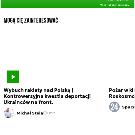
Materiał sponsorowany
Mogą Cię zainteresować
Wybuch rakiety nad Polską |
Pożar w k
Kontrowersyjna kwestia deportacji
Roskosmo
Ukrainców na front.
Spac
Michał Stela
1 min.