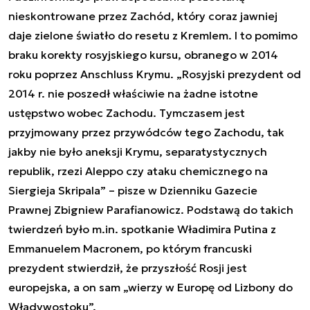
nieskontrowane przez Zachód, który coraz jawniej
daje zielone światło do resetu z Kremlem. I to pomimo
braku korekty rosyjskiego kursu, obranego w 2014
roku poprzez Anschluss Krymu. „Rosyjski prezydent od
2014 r. nie poszedł właściwie na żadne istotne
ustępstwo wobec Zachodu. Tymczasem jest
przyjmowany przez przywódców tego Zachodu, tak
jakby nie było aneksji Krymu, separatystycznych
republik, rzezi Aleppo czy ataku chemicznego na
Siergieja Skripala” – pisze w Dzienniku Gazecie
Prawnej Zbigniew Parafianowicz. Podstawą do takich
twierdzeń było m.in. spotkanie Władimira Putina z
Emmanuelem Macronem, po którym francuski
prezydent stwierdził, że przyszłość Rosji jest
europejska, a on sam „wierzy w Europę od Lizbony do
Władywostoku”.