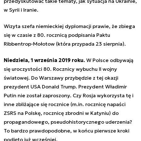
przedyskutować takie tematy, jak sytuacja na Ukrainie,
w Syrii i Iranie.
Wizyta szefa niemieckiej dyplomacji prawie, że zbiega
się w czasie z 80. rocznicą podpisania Paktu
Ribbentrop-Mołotow (która przypada 23 sierpnia).
Niedziela, 1 września 2019 roku.
W Polsce odbywają
się uroczystości 80. Rocznicy wybuchu II wojny
światowej. Do Warszawy przybędzie z tej okazji
prezydent USA Donald Trump. Prezydent Władimir
Putin nie został zaproszony. Czy Rosja wykorzysta tę i
inne zbliżające się rocznice (m.in. rocznicę napaści
ZSRS na Polskę, rocznicę zbrodni w Katyniu) do
propagandowego, pseudohistorycznego uderzenia?
To bardzo prawdopodobne, w końcu pierwsze kroki
podjęto już wcześniej.