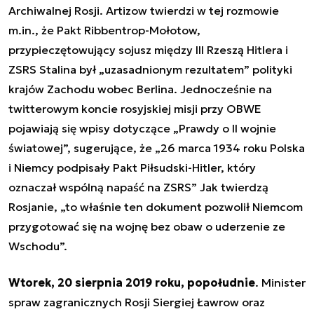
Archiwalnej Rosji. Artizow twierdzi w tej rozmowie
m.in., że Pakt Ribbentrop-Mołotow,
przypieczętowujący sojusz między III Rzeszą Hitlera i
ZSRS Stalina był „uzasadnionym rezultatem” polityki
krajów Zachodu wobec Berlina. Jednocześnie na
twitterowym koncie rosyjskiej misji przy OBWE
pojawiają się wpisy dotyczące „Prawdy o II wojnie
światowej”, sugerujące, że „26 marca 1934 roku Polska
i Niemcy podpisały Pakt Piłsudski-Hitler, który
oznaczał wspólną napaść na ZSRS” Jak twierdzą
Rosjanie, „to właśnie ten dokument pozwolił Niemcom
przygotować się na wojnę bez obaw o uderzenie ze
Wschodu”.
Wtorek, 20 sierpnia 2019 roku, popołudnie
. Minister
spraw zagranicznych Rosji Siergiej Ławrow oraz