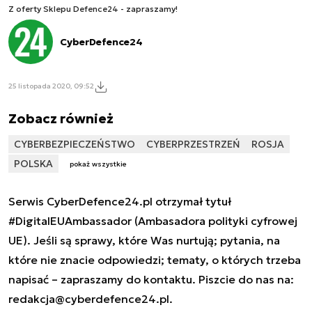
Z oferty Sklepu Defence24 - zapraszamy!
CyberDefence24
25 listopada 2020, 09:52
Zobacz również
CYBERBEZPIECZEŃSTWO
CYBERPRZESTRZEŃ
ROSJA
POLSKA
pokaż wszystkie
Serwis CyberDefence24.pl otrzymał tytuł
#DigitalEUAmbassador (Ambasadora polityki cyfrowej
UE). Jeśli są sprawy, które Was nurtują; pytania, na
które nie znacie odpowiedzi; tematy, o których trzeba
napisać – zapraszamy do kontaktu. Piszcie do nas na:
redakcja@cyberdefence24.pl
.