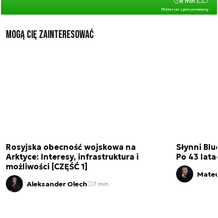
8 min.
Materiał sponsorowany
Mogą Cię zainteresować
Rosyjska obecność wojskowa na
Słynni Blu
Arktyce: Interesy, infrastruktura i
Po 43 lata
możliwości [CZĘŚĆ 1]
Mateu
Aleksander Olech
7 min.