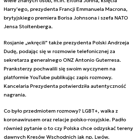
wiele znanych osób, m.in. Eltona Johna, księcia
Harry'ego, prezydenta Francji Emmanuela Macrona,
brytyjskiego premiera Borisa Johnsona i szefa NATO
Jensa Stoltenberga.
Rosjanie „w
kręcili" także prezydenta Polski Andrzeja
Dudę, podając się w rozmowie telefonicznej za
sekretarza generalnego ONZ Antonio Guterresa.
Pranksterzy pochwalili się swoim wyczynem na
platformie YouTube publikując zapis rozmowy.
Kancelaria
Prezydenta potwierdziła autentyczność
nagrania.
Co było przedmiotem rozmowy?
LGBT+, walka z
koronawirusem oraz relacje polsko-rosyjskie. Padło
również pytanie o to czy Polska chce odzyskać tereny
dawnych Kresów Wschodnich jak np. Lwów.