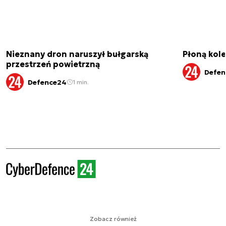
Nieznany dron naruszył bułgarską
Płoną kole
przestrzeń powietrzną
Defen
Defence24
1 min.
Zobacz również