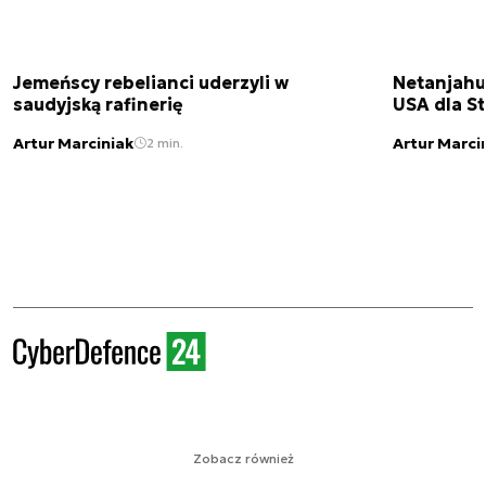
Jemeńscy rebelianci uderzyli w
Netanjahu
saudyjską rafinerię
USA dla St
Artur Marciniak
Artur Marci
2 min.
Zobacz również