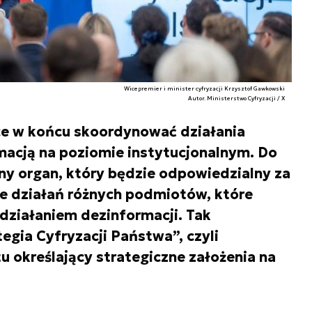
Wicepremier i minister cyfryzacji Krzysztof Gawkowski
Autor. Ministerstwo Cyfryzacji / X
ce w końcu skoordynować działania
macją na poziomie instytucjonalnym. Do
y organ, który będzie odpowiedzialny za
e działań różnych podmiotów, które
wdziałaniem dezinformacji. Tak
egia Cyfryzacji Państwa”, czyli
 określający strategiczne założenia na