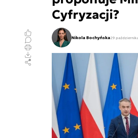
Cyfryzacji?
Nikola Bochyńska
29 październik