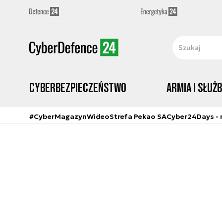
Cyberbezpieczeństwo
Armia i Służ
#CyberMagazyn
Wideo
Strefa Pekao SA
Cyber24Days - r