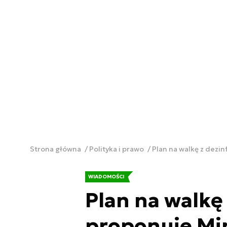
Strona główna
Polityka i prawo
Plan na walkę z dezin
WIADOMOŚCI
Plan na walkę
proponuje Mi