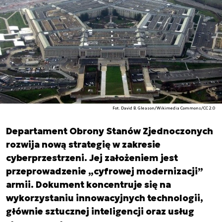
Fot. David B. Gleason/Wikimedia Commons/CC 2.0
Departament Obrony Stanów Zjednoczonych
rozwija nową strategię w zakresie
cyberprzestrzeni. Jej założeniem jest
przeprowadzenie „cyfrowej modernizacji”
armii. Dokument koncentruje się na
wykorzystaniu innowacyjnych technologii,
głównie sztucznej inteligencji oraz usług