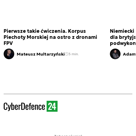
Pierwsze takie ćwiczenia. Korpus
Niemiecki 
Piechoty Morskiej na ostro z dronami
dla brytyjs
FPV
podwykon
Mateusz Multarzyński
Adam 
3 min.