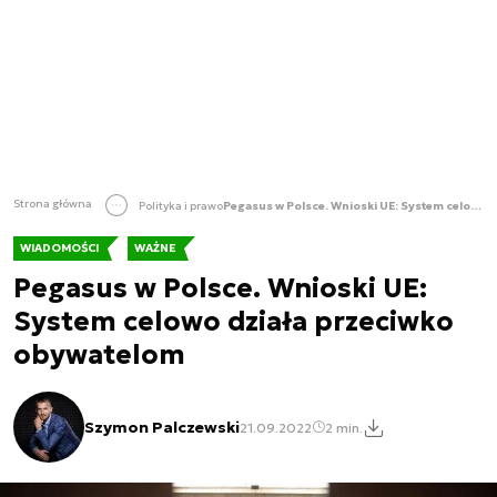
Strona główna
Polityka i prawo
Pegasus w Polsce. Wnioski UE: System celowo działa przeciwko obywatelom
WIADOMOŚCI
WAŻNE
Pegasus w Polsce. Wnioski UE:
System celowo działa przeciwko
obywatelom
Szymon Palczewski
21.09.2022
2 min.