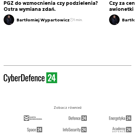
PGZ do wzmocnienia czy podzielenia?
Czy za cen
Ostra wymiana zdań.
awionetki 
Bartłomiej Wypartowicz
Bartł
1 min.
Zobacz również