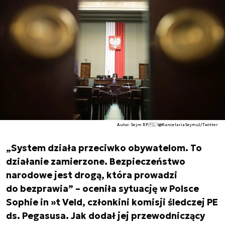
Autor. Sejm RP🇵🇱 (@KancelariaSejmu)/Twitter
„System działa przeciwko obywatelom. To
działanie zamierzone. Bezpieczeństwo
narodowe jest drogą, która prowadzi
do bezprawia” – oceniła sytuację w Polsce
Sophie in »t Veld, członkini komisji śledczej PE
ds. Pegasusa. Jak dodał jej przewodniczący