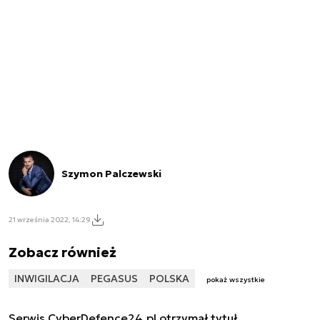
Szymon Palczewski
21 września 2022, 14:29
Zobacz również
INWIGILACJA
PEGASUS
POLSKA
pokaż wszystkie
Serwis CyberDefence24.pl otrzymał tytuł