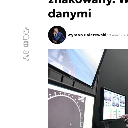
danymi
Szymon Palczewski
30 marca 20