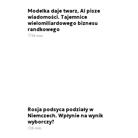
Modelka daje twarz, AI pisze
wiadomości. Tajemnice
wielomiliardowego biznesu
randkowego
19 min.
Rosja podsyca podziały w
Niemczech. Wpłynie na wynik
wyborczy?
6 min.