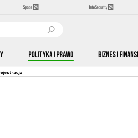
by
Polityka i prawo
Biznes i Finans
ejestracja