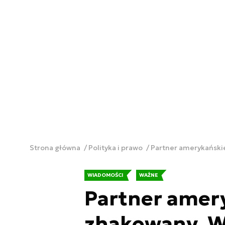
Strona główna
Polityka i prawo
Partner amerykańskie
WIADOMOŚCI
WAŻNE
Partner amer
zhakowany. W s