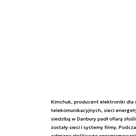
Kimchuk, producent elektroniki dl
telekomunikacyjnych, sieci energet
siedzibą w Danbury padł ofiarą zło
zostały sieci i systemy firmy. Podc
odmianę złośliwego oprogramowania