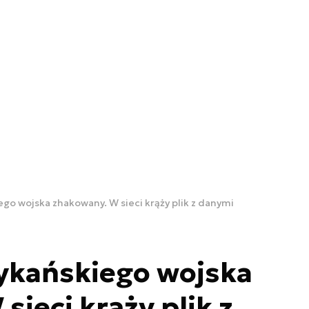
go wojska zhakowany. W sieci krąży plik z danymi
ykańskiego wojska
ieci krąży plik z