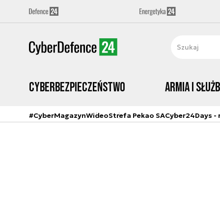
Cyberbezpieczeństwo
Armia i Służ
#CyberMagazyn
Wideo
Strefa Pekao SA
Cyber24Days - r