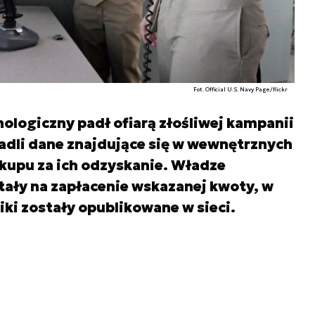
Fot. Official U.S. Navy Page/flickr
logiczny padł ofiarą złośliwej kampanii
dli dane znajdujące się w wewnętrznych
kupu za ich odzyskanie. Władze
tały na zapłacenie wskazanej kwoty, w
iki zostały opublikowane w sieci.