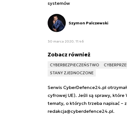
systemów
Szymon Palczewski
30 marca 2020, 11:46
Zobacz również
CYBERBEZPIECZEŃSTWO
CYBERPRZE
STANY ZJEDNOCZONE
Serwis CyberDefence24.pl otrzymał 
cyfrowej UE). Jeśli są sprawy, które
tematy, o których trzeba napisać – 
redakcja@cyberdefence24.pl
.