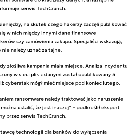
informuje serwis TechCrunch.
pieniędzy, na skutek czego hakerzy zaczęli publikować
 się w nich między innymi dane finansowe
kerów czy zamówienia zakupu. Specjaliści wskazują,
nie należy uznać za tajne.
dy złośliwa kampania miała miejsce. Analiza incydentu
czony w sieci plik z danymi został opublikowany 5
iż cyberatak mógł mieć miejsce pod koniec lutego.
niem ransomware należy traktować jako naruszenie
ożna ustalić, że jest inaczej” – podkreślił ekspert
any przez serwis TechCrunch.
awcę technologii dla banków do wyłączenia