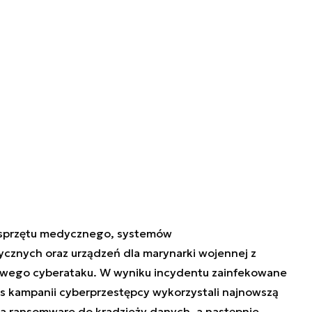
a sprzętu medycznego, systemów
ycznych oraz urządzeń dla marynarki wojennej z
śliwego cyberataku. W wyniku incydentu zainfekowane
zas kampanii cyberprzestępcy wykorzystali najnowszą
 ransomware do kradzieży danych, a następnie