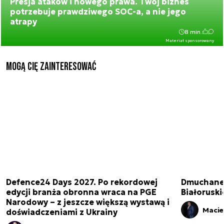
Presja ataków i nowego prawa. Twój biznes
potrzebuje prawdziwego SOC-a, a nie jego
atrapy
8 min.
Materiał sponsorowany
Mogą Cię zainteresować
Defence24 Days 2027. Po rekordowej
Dmuchane 
edycji branża obronna wraca na PGE
Białorusk
Narodowy – z jeszcze większą wystawą i
Macie
doświadczeniami z Ukrainy