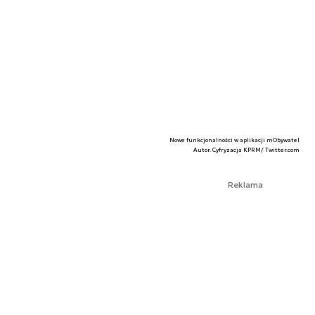
Nowe funkcjonalności w aplikacji mObywatel
Autor. Cyfryzacja KPRM/ Twitter.com
Reklama