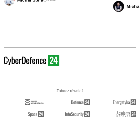
Michał Stela
3 min.
Micha
Zobacz również