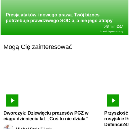
Presja ataków i nowego prawa. Twój biznes
potrzebuje prawdziwego SOC-a, a nie jego atrapy
8 min.
Materiał sponsorowany
Mogą Cię zainteresować
Dworczyk: Dziewięciu prezesów PGZ w
Przyszłość
ciągu dziesięciu lat. „Coś tu nie działa”
rosyjskie I
Defence24