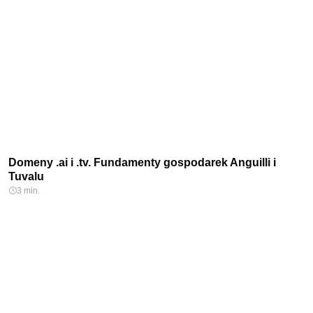
Domeny .ai i .tv. Fundamenty gospodarek Anguilli i
Tuvalu
3 min.