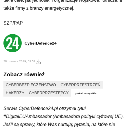
takie cele, jak jednostki i organizacje wojskowe, lotnicze, a
także firmy z branży energetycznej.
SZP/PAP
CyberDefence24
28 czerwca 2019, 09:59
Zobacz również
CYBERBEZPIECZEŃSTWO
CYBERPRZESTRZEŃ
HAKERZY
CYBERPRZESTĘPCY
pokaż wszystkie
Serwis CyberDefence24.pl otrzymał tytuł
#DigitalEUAmbassador (Ambasadora polityki cyfrowej UE).
Jeśli są sprawy, które Was nurtują; pytania, na które nie