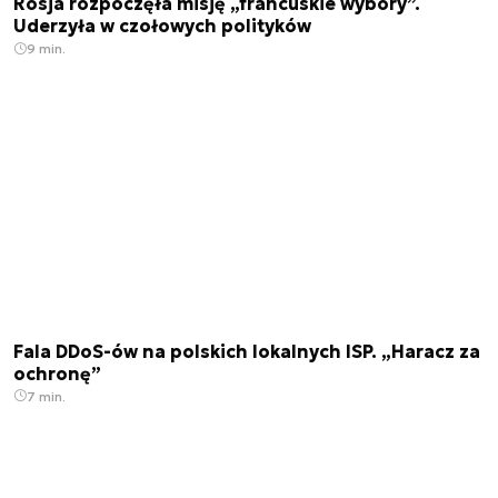
Rosja rozpoczęła misję „francuskie wybory”.
Uderzyła w czołowych polityków
9 min.
Fala DDoS-ów na polskich lokalnych ISP. „Haracz za
ochronę”
7 min.