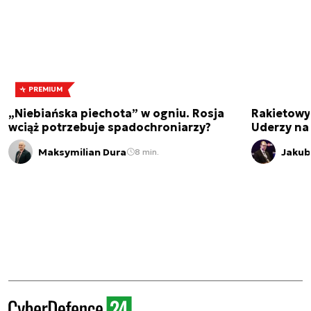
PREMIUM
„Niebiańska piechota” w ogniu. Rosja
Rakietowy
wciąż potrzebuje spadochroniarzy?
Uderzy na
Maksymilian Dura
Jakub
8 min.