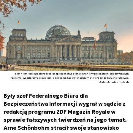
Szef niemieckiego biura cyberbezpieczeństwa został zwolniony po oskarżeniach dotyczących
rzekomej współpracy z rosyjskimi agentami. Sąd w Monachium stwierdził, że były one fałszywe.
Autor. detait/Unsplash
Były szef Federalnego Biura dla
Bezpieczeństwa Informacji wygrał w sądzie z
redakcją programu ZDF Magazin Royale w
sprawie fałszywych twierdzeń na jego temat.
Arne Schönbohm stracił swoje stanowisko