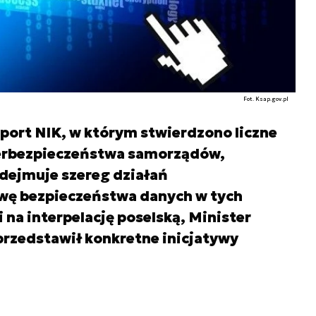
Fot. Ksap.gov.pl
port NIK, w którym stwierdzono liczne
berbezpieczeństwa samorządów,
odejmuje szereg działań
wę bezpieczeństwa danych w tych
na interpelację poselską, Minister
przedstawił konkretne inicjatywy