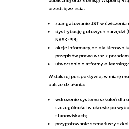
publicznej oraz Komisją Wspólną Rz
przedsięwzięcia:
zaangażowanie JST w ćwiczenia
dystrybucję gotowych narzędzi (
NASK-PIB;
akcje informacyjne dla kierowni
przepisów prawa wraz z poradami
utworzenie platformy e-learning
W dalszej perspektywie, w miarę mo
dalsze działania:
wdrożenie systemu szkoleń dla o
szczególności w okresie po wyb
stanowiskach;
przygotowanie scenariuszy szk