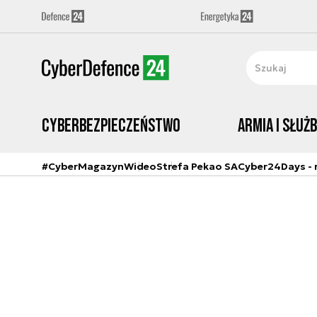
Cyberbezpieczeństwo
Armia i Służ
#CyberMagazyn
Wideo
Strefa Pekao SA
Cyber24Days - r