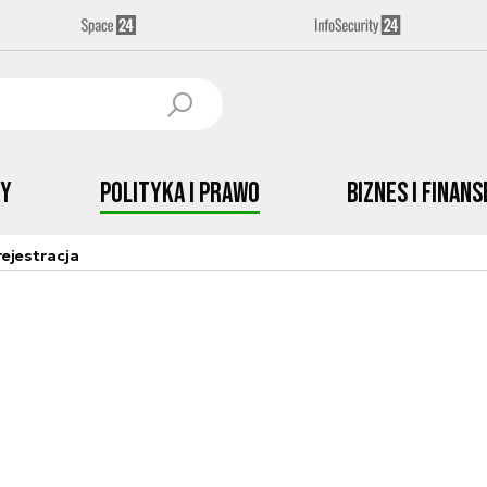
by
Polityka i prawo
Biznes i Finans
ejestracja