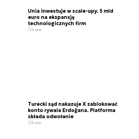
Unia inwestuje w scale-upy. 5 mld
euro na ekspansję
technologicznych firm
3 min.
Turecki sąd nakazuje X zablokować
konto rywala Erdoğana. Platforma
składa odwołanie
5 min.