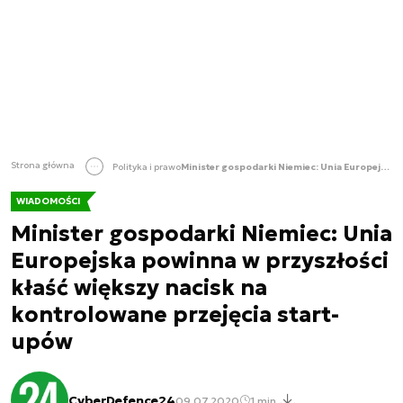
Strona główna
Polityka i prawo
Minister gospodarki Niemiec: Unia Europejska powinna w przyszłości kłaść większy nacisk na kontrolowane przejęcia start-upów
WIADOMOŚCI
Minister gospodarki Niemiec: Unia
Europejska powinna w przyszłości
kłaść większy nacisk na
kontrolowane przejęcia start-
upów
CyberDefence24
09.07.2020
1 min.