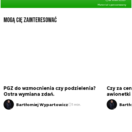
Materiał sponsorowany
Mogą Cię zainteresować
PGZ do wzmocnienia czy podzielenia?
Czy za cen
Ostra wymiana zdań.
awionetki 
Bartłomiej Wypartowicz
Bartł
1 min.