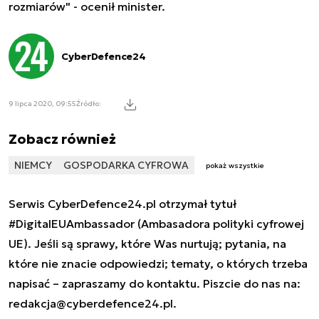
rozmiarów" - ocenił minister.
CyberDefence24
9 lipca 2020, 09:55
Źródło:
Zobacz również
NIEMCY
GOSPODARKA CYFROWA
pokaż wszystkie
Serwis CyberDefence24.pl otrzymał tytuł
#DigitalEUAmbassador (Ambasadora polityki cyfrowej
UE). Jeśli są sprawy, które Was nurtują; pytania, na
które nie znacie odpowiedzi; tematy, o których trzeba
napisać – zapraszamy do kontaktu. Piszcie do nas na:
redakcja@cyberdefence24.pl
.