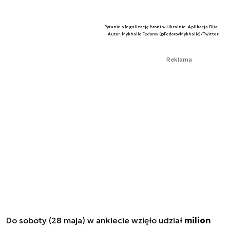
Pytanie o legalizację broni w Ukrainie. Aplikacja Diia.
Autor. Mykhailo Fedorov (@FedorovMykhailo)/Twitter
Reklama
Do soboty (28 maja) w ankiecie wzięło udział
milion