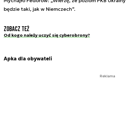
Mychajło Fedorow: „Wierzę, że poziom PKB Ukrainy
będzie taki, jak w Niemczech”.
Zobacz też
Od kogo należy uczyć się cyberobrony?
Apka dla obywateli
Reklama