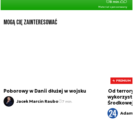
8 min.
Materiał sponsorowany
Mogą Cię zainteresować
PREMIUM
Poborowy w Danii dłużej w wojsku
Od terror
wykorzystu
Jacek Marcin Raubo
7 min.
Środkowe
Adam