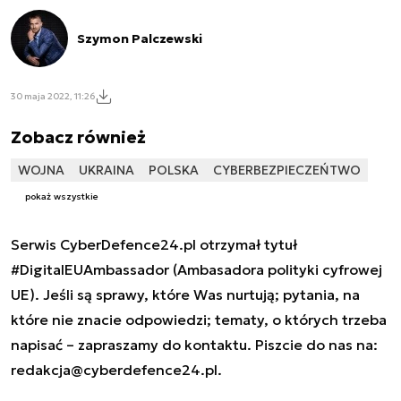
Szymon Palczewski
30 maja 2022, 11:26
Zobacz również
WOJNA
UKRAINA
POLSKA
CYBERBEZPIECZEŃTWO
pokaż wszystkie
Serwis CyberDefence24.pl otrzymał tytuł
#DigitalEUAmbassador (Ambasadora polityki cyfrowej
UE). Jeśli są sprawy, które Was nurtują; pytania, na
które nie znacie odpowiedzi; tematy, o których trzeba
napisać – zapraszamy do kontaktu. Piszcie do nas na:
redakcja@cyberdefence24.pl
.