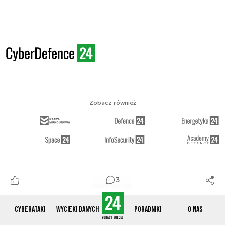
Zobacz również
3
Obserwuj nas
Cyberataki
Wycieki danych
Poradniki
O nas