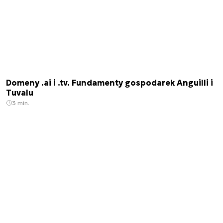
Domeny .ai i .tv. Fundamenty gospodarek Anguilli i
Tuvalu
3 min.