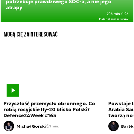
potrzebuje prawdziwego SOC-a, a nie jego
atrapy
8 min.
Materiał sponsorowany
Mogą Cię zainteresować
Przyszłość przemysłu obronnego. Co
Powstaje 
robią rosyjskie Iły-20 blisko Polski?
Arabia Sau
Defence24Week #165
tworzą no
Michał Górski
Bartł
1 min.