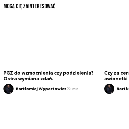
Mogą Cię zainteresować
PGZ do wzmocnienia czy podzielenia?
Czy za cen
Ostra wymiana zdań.
awionetki 
Bartłomiej Wypartowicz
Bartł
1 min.