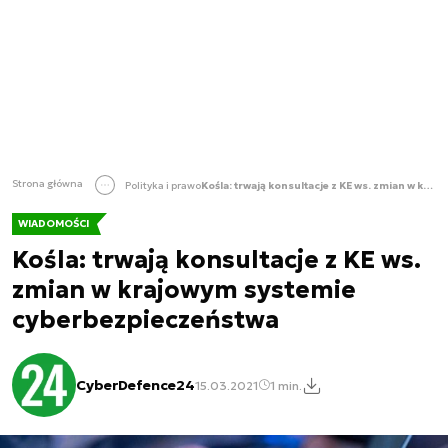
Strona główna
Polityka i prawo
Kośla: trwają konsultacje z KE ws. zmian w krajowym systemie cyberbezpieczeństwa
WIADOMOŚCI
Kośla: trwają konsultacje z KE ws.
zmian w krajowym systemie
cyberbezpieczeństwa
CyberDefence24
15.03.2021
1 min.