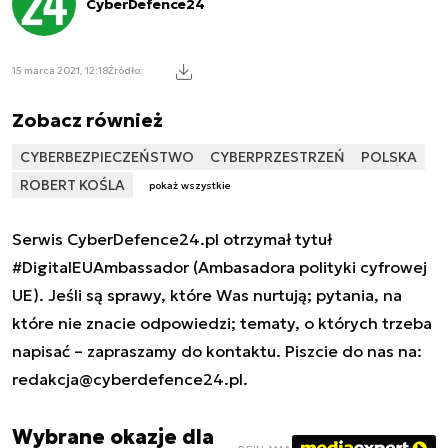
CyberDefence24
15 marca 2021, 12:18
Źródło:
Zobacz również
CYBERBEZPIECZEŃSTWO
CYBERPRZESTRZEŃ
POLSKA
ROBERT KOŚLA
pokaż wszystkie
Serwis CyberDefence24.pl otrzymał tytuł
#DigitalEUAmbassador (Ambasadora polityki cyfrowej
UE). Jeśli są sprawy, które Was nurtują; pytania, na
które nie znacie odpowiedzi; tematy, o których trzeba
napisać – zapraszamy do kontaktu. Piszcie do nas na:
redakcja@cyberdefence24.pl
.
Wybrane okazje dla