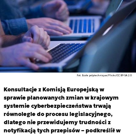
Fot. Ecole polytechnique/Flickr/CC BY-SA 2.0
Konsultacje z Komisją Europejską w
sprawie planowanych zmian w krajowym
systemie cyberbezpieczeństwa trwają
równolegle do procesu legislacyjnego,
dlatego nie przewidujemy trudności z
notyfikacją tych przepisów – podkreślił w