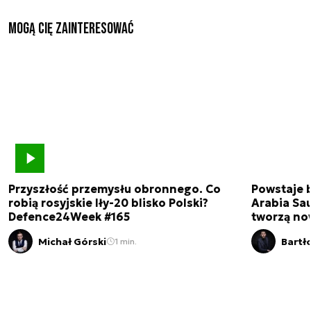
Mogą Cię zainteresować
Przyszłość przemysłu obronnego. Co
Powstaje 
robią rosyjskie Iły-20 blisko Polski?
Arabia Sau
Defence24Week #165
tworzą no
Michał Górski
Bartł
1 min.