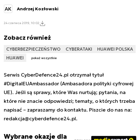
AK
Andrzej Kozłowski
24 czerwca 2019, 10:02
Zobacz również
CYBERBEZPIECZEŃSTWO
CYBERATAKI
HUAWEI POLSKA
HUAWEI
pokaż wszystkie
Serwis CyberDefence24.pl otrzymał tytuł
#DigitalEUAmbassador (Ambasadora polityki cyfrowej
UE). Jeśli są sprawy, które Was nurtują; pytania, na
które nie znacie odpowiedzi; tematy, o których trzeba
napisać – zapraszamy do kontaktu. Piszcie do nas na:
redakcja@cyberdefence24.pl
.
Wybrane okazje dla