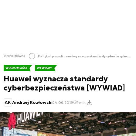
Strona główna
Polityka i prawo
Huawei wyznacza standardy cyberbezpieczeństwa [WYWIAD]
WIADOMOŚCI
WYWIADY
Huawei wyznacza standardy
cyberbezpieczeństwa [WYWIAD]
AK
Andrzej Kozłowski
24.06.2019
1 min.