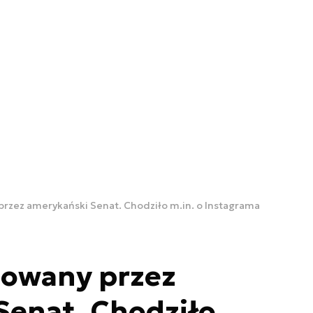
przez amerykański Senat. Chodziło m.in. o Instagrama
lowany przez
Senat. Chodziło