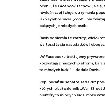
ocenił, że
Facebook zachowuje się
j
rówieśniczej i chęci utrzymania pop
jako symbol bycia „cool” i nie zwa
palących je młodych osób.
Davis odpierała te zarzuty, wielokr
wartości życiu nastolatków i ubogaca
„W Facebooku traktujemy prywatnoś
korzystają z naszych platform, bar
to młodych ludzi” – dodała Davis.
Republikański senator Ted Cruz pod
których pisał dziennik „Wall Street J
niektórych młodych ludzi może wzm