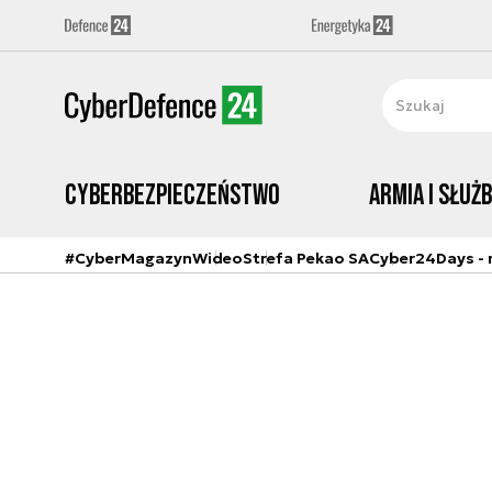
Cyberbezpieczeństwo
Armia i Służ
#CyberMagazyn
Wideo
Strefa Pekao SA
Cyber24Days - r