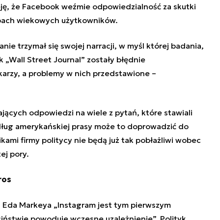
eję, że Facebook weźmie odpowiedzialność za skutki
upach wiekowych użytkowników.
nie trzymał się swojej narracji, w myśl której badania,
 „Wall Street Journal” zostały błędnie
karzy, a problemy w nich przedstawione –
ających odpowiedzi na wiele z pytań, które stawiali
ług amerykańskiej prasy może to doprowadzić do
nikami firmy politycy nie będą już tak pobłażliwi wobec
ej pory.
ros
Eda Markeya „Instagram jest tym pierwszym
iństwie powoduje wczesne uzależnienie”. Polityk