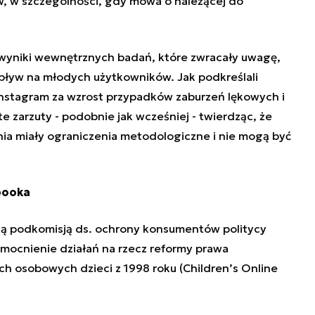
w, w szczególności, gdy mowa o
należącej do
 wyniki wewnętrznych badań, które zwracały uwagę,
ływ na młodych użytkowników. Jak podkreślali
 Instagram za wzrost przypadków zaburzeń lękowych i
te zarzuty - podobnie jak wcześniej - twierdząc, że
a miały ograniczenia metodologiczne i nie mogą być
booka
ą podkomisją ds. ochrony konsumentów politycy
zmocnienie działań na rzecz reformy prawa
ch osobowych dzieci
z 1998 roku (Children’s Online