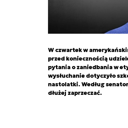
W czwartek w amerykańskim
przed koniecznością udzie
pytania o zaniedbania w e
wysłuchanie dotyczyło sz
nastolatki. Według senato
dłużej zaprzeczać.