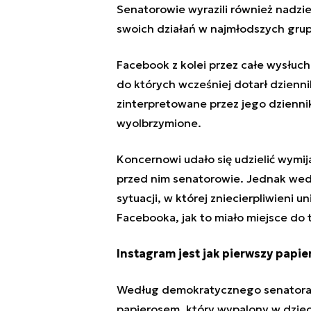
Senatorowie wyrazili również nadzi
swoich działań w najmłodszych gr
Facebook z kolei przez całe wysłucha
do których wcześniej dotarł dziennik
zinterpretowane przez jego dzienni
wyolbrzymione.
Koncernowi udało się udzielić wymij
przed nim senatorowie. Jednak wed
sytuacji, w której zniecierpliwieni u
Facebooka, jak to miało miejsce do t
Instagram jest jak pierwszy papie
Według demokratycznego senatora 
papierosem, który wypalony w dziec