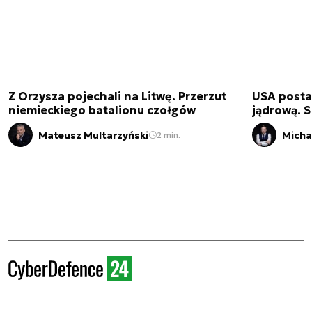
Z Orzysza pojechali na Litwę. Przerzut
USA posta
niemieckiego batalionu czołgów
jądrową. S
Mateusz Multarzyński
Micha
2 min.