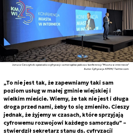
Janusz Cieszyński opowiada o cyfryzacji samorządów podczas konferencji "Miasta w internecie"
Autor. Cyfryzacja KPRM/ Twitter.com
„To nie jest tak, że zapewniamy taki sam
poziom usług w małej gminie wiejskiej i
wielkim mieście. Wiemy, że tak nie jest i długa
droga przed nami, żeby to się zmieniło. Cieszy
jednak, że żyjemy w czasach, które sprzyjają
cyfrowemu rozwojowi każdego samorządu” –
stwierdził sekretarz stanu ds. cyfryzacji