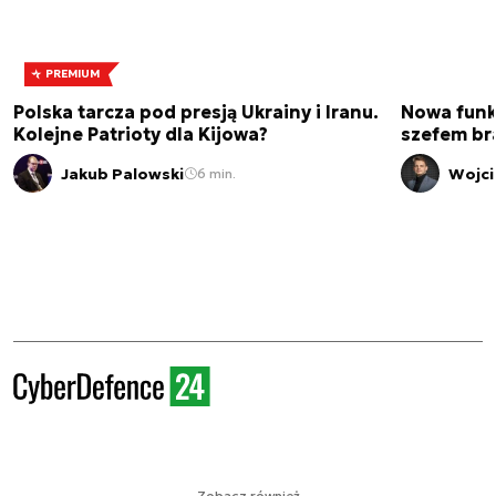
PREMIUM
Polska tarcza pod presją Ukrainy i Iranu.
Nowa funk
Kolejne Patrioty dla Kijowa?
szefem br
Jakub Palowski
Wojci
6 min.
Zobacz również