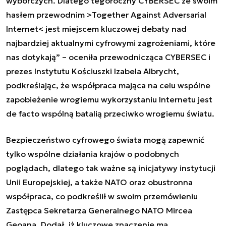
wyborczych. Dlatego tegoroczny CYBERSEC ze swoim
hasłem przewodnim >Together Against Adversarial
Internet< jest miejscem kluczowej debaty nad
najbardziej aktualnymi cyfrowymi zagrożeniami, które
nas dotykają” – oceniła przewodnicząca CYBERSEC i
prezes Instytutu Kościuszki Izabela Albrycht,
podkreślając, że współpraca mająca na celu wspólne
zapobieżenie wrogiemu wykorzystaniu Internetu jest
de facto
wspólną batalią przeciwko wrogiemu światu.
Bezpieczeństwo cyfrowego świata mogą zapewnić
tylko wspólne działania krajów o podobnych
poglądach, dlatego tak ważne są inicjatywy instytucji
Unii Europejskiej, a także NATO oraz obustronna
współpraca, co podkreślił w swoim przemówieniu
Zastępca Sekretarza Generalnego NATO Mircea
Geoana. Dodał, iż kluczowe znaczenie ma