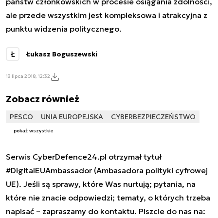
państw członkowskich w procesie osiągania zdolności,
ale przede wszystkim jest kompleksowa i atrakcyjna z
punktu widzenia politycznego.
Ł
Łukasz Boguszewski
13 lipca 2018, 12:32
Zobacz również
PESCO
UNIA EUROPEJSKA
CYBERBEZPIECZEŃSTWO
pokaż wszystkie
Serwis CyberDefence24.pl otrzymał tytuł
#DigitalEUAmbassador (Ambasadora polityki cyfrowej
UE). Jeśli są sprawy, które Was nurtują; pytania, na
które nie znacie odpowiedzi; tematy, o których trzeba
napisać – zapraszamy do kontaktu. Piszcie do nas na: