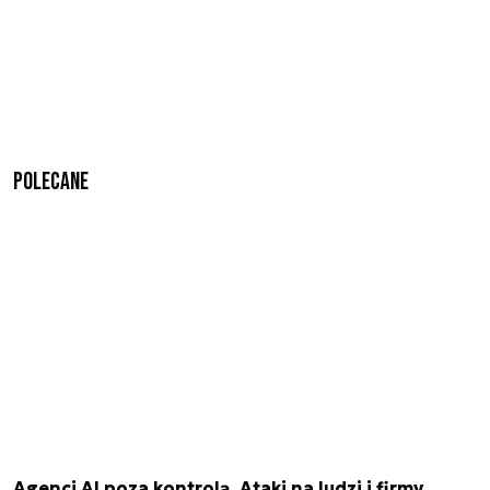
Polecane
Agenci AI poza kontrolą. Ataki na ludzi i firmy