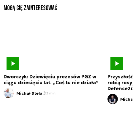
Mogą Cię zainteresować
Dworczyk: Dziewięciu prezesów PGZ w
Przyszłoś
ciągu dziesięciu lat. „Coś tu nie działa”
robią rosyj
Defence2
Michał Stela
3 min.
Micha