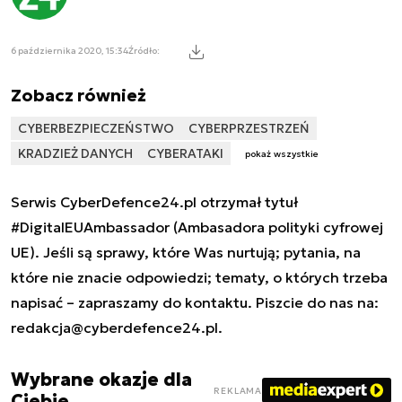
6 października 2020, 15:34
Źródło:
Zobacz również
CYBERBEZPIECZEŃSTWO
CYBERPRZESTRZEŃ
KRADZIEŻ DANYCH
CYBERATAKI
pokaż wszystkie
Serwis CyberDefence24.pl otrzymał tytuł
#DigitalEUAmbassador (Ambasadora polityki cyfrowej
UE). Jeśli są sprawy, które Was nurtują; pytania, na
które nie znacie odpowiedzi; tematy, o których trzeba
napisać – zapraszamy do kontaktu. Piszcie do nas na:
redakcja@cyberdefence24.pl
.
Wybrane okazje dla
REKLAMA
Ciebie