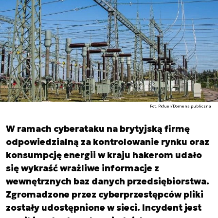
Fot. Pxfuel/Domena publiczna
W ramach cyberataku na brytyjską firmę
odpowiedzialną za kontrolowanie rynku oraz
konsumpcję energii w kraju hakerom udało
się wykraść wrażliwe informacje z
wewnętrznych baz danych przedsiębiorstwa.
Zgromadzone przez cyberprzestępców pliki
zostały udostępnione w sieci. Incydent jest