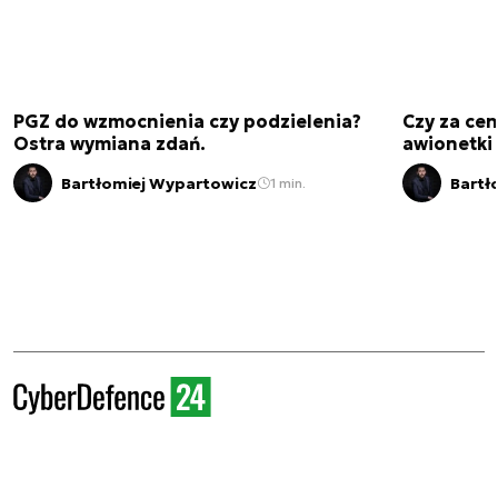
PGZ do wzmocnienia czy podzielenia?
Czy za cen
Ostra wymiana zdań.
awionetki 
Bartłomiej Wypartowicz
Bartł
1 min.