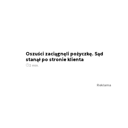
Oszuści zaciągnęli pożyczkę. Sąd
stanął po stronie klienta
2 min.
Reklama