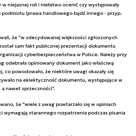
w niejasnej roli i niełatwo ocenić czy występowały
u podmiotu (prawa handlowego bądź innego - przyp.
ali, że "w zdecydowanej większości zgłoszonych
stał sam fakt publicznej prezentacji dokumentu
organizacji cyberbezpieczeństwa w Polsce. Należy przy
ag odebrała opiniowany dokument jako właściwą
iej, co powodowało, że niektóre uwagi okazały się
zywało na eklektyczność dokumentu, występujące w
 a nawet sprzeczności".
wano, że "wiele z uwag powtarzało się w opiniach
ci wymagają starannego rozpatrzenia podczas pisania