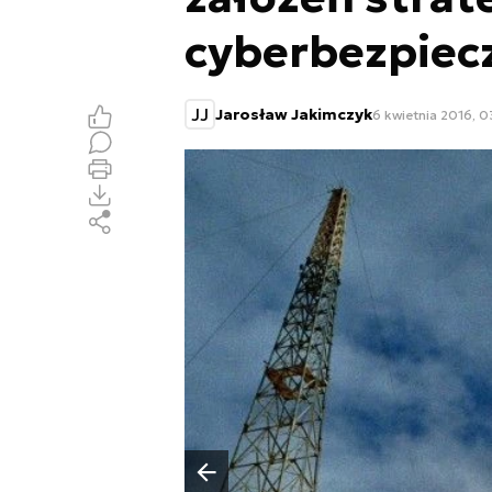
cyberbezpiec
JJ
Jarosław Jakimczyk
6 kwietnia 2016, 0
Poprzedni slajd