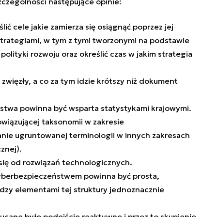
zczególności następujące opinie:
ić cele jakie zamierza się osiągnąć poprzez jej
strategiami, w tym z tymi tworzonymi na podstawie
lityki rozwoju oraz określić czas w jakim strategia
zwięzły, a co za tym idzie krótszy niż dokument
stwa powinna być wsparta statystykami krajowymi.
iązującej taksonomii w zakresie
nie ugruntowanej terminologii w innych zakresach
cznej).
ię od rozwiązań technologicznych.
cyberbezpieczeństwem powinna być prosta,
dzy elementami tej struktury jednoznacznie
cane było podejście reaktywne i przez to skupienie