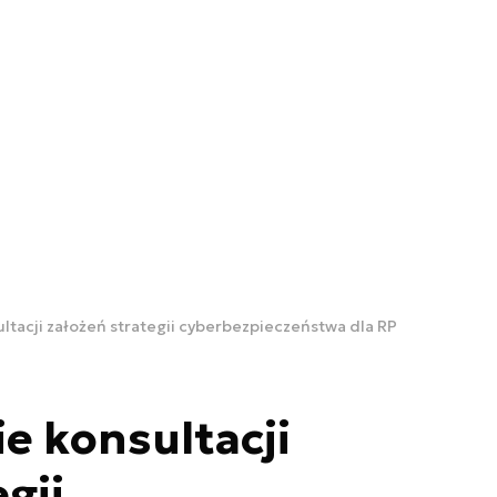
acji założeń strategii cyberbezpieczeństwa dla RP
 konsultacji
gii