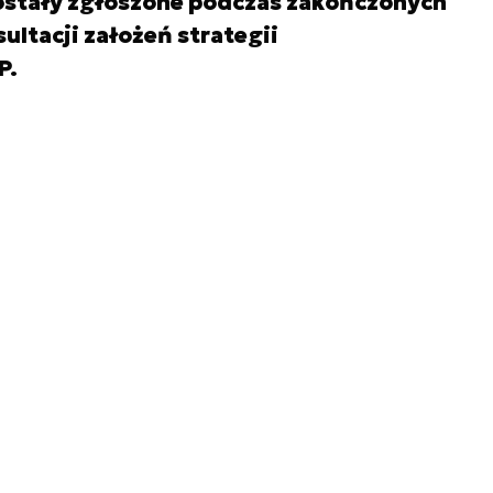
ostały zgłoszone podczas zakończonych
ltacji założeń strategii
P.