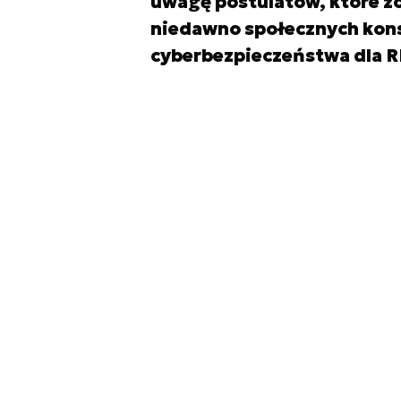
uwagę postulatów, które z
niedawno społecznych konsu
cyberbezpieczeństwa dla R