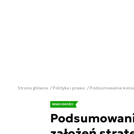
Strona główna
Polityka i prawo
Podsumowanie konsult
WIADOMOŚCI
Podsumowanie
założeń strate