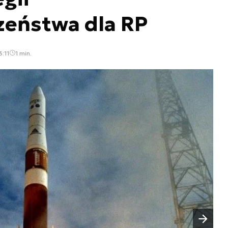
zeństwa dla RP
3:11
1 min.
Następny slajd