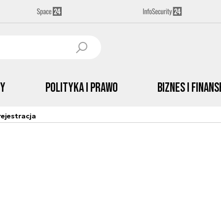
by
Polityka i prawo
Biznes i Finans
ejestracja