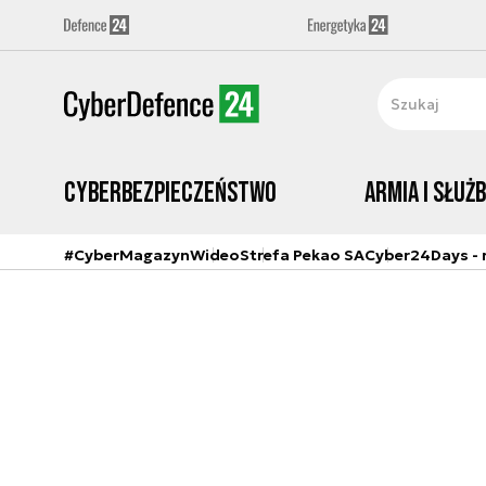
Cyberbezpieczeństwo
Armia i Służ
#CyberMagazyn
Wideo
Strefa Pekao SA
Cyber24Days - r