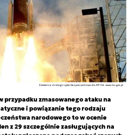
Założenia strategii cyberbezpieczeństwa dla RP. Fot. www.mc.gov.pl
 w przypadku zmasowanego ataku na
atyczne i powiązanie tego rodzaju
ieczeństwa narodowego to w ocenie
den z 29 szczególnie zasługujących na