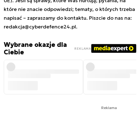
UE). Jeśli są sprawy, które Was nurtują; pytania, na
które nie znacie odpowiedzi; tematy, o których trzeba
napisać – zapraszamy do kontaktu. Piszcie do nas na:
redakcja@cyberdefence24.pl
.
Wybrane okazje dla
REKLAMA
Ciebie
Reklama