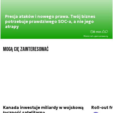
Presja ataków i nowego prawa. Twój biznes
potrzebuje prawdziwego SOC-a, a nie jego
atrapy
8 min.
Materiał sponsorowany
Mogą Cię zainteresować
Kanada inwestuje miliardy w wojskową
Roll-out f
łączność satelitarną