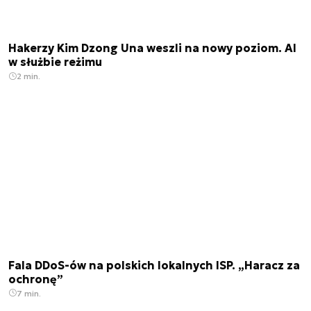
Hakerzy Kim Dzong Una weszli na nowy poziom. AI
w służbie reżimu
2 min.
Fala DDoS-ów na polskich lokalnych ISP. „Haracz za
ochronę”
7 min.