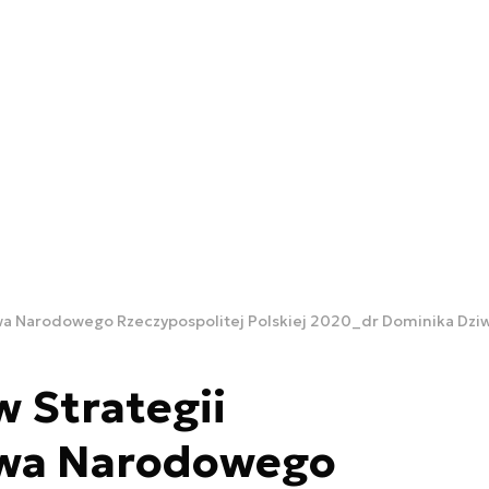
wa Narodowego Rzeczypospolitej Polskiej 2020_dr Dominika Dziw
 Strategii
twa Narodowego