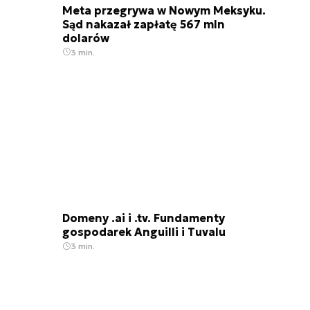
Meta przegrywa w Nowym Meksyku.
Sąd nakazał zapłatę 567 mln
dolarów
3 min.
Domeny .ai i .tv. Fundamenty
gospodarek Anguilli i Tuvalu
3 min.