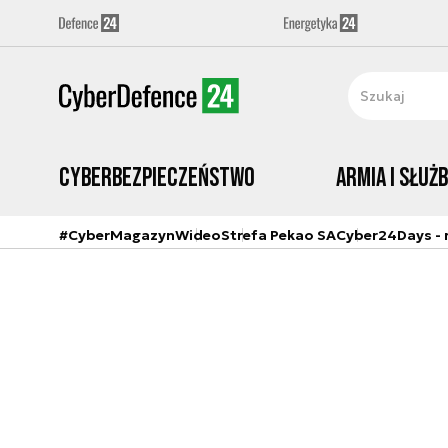
Cyberbezpieczeństwo
Armia i Służ
#CyberMagazyn
Wideo
Strefa Pekao SA
Cyber24Days - r