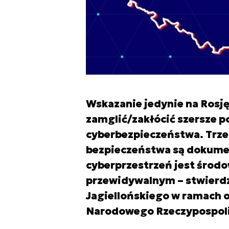
Wskazanie jedynie na Rosj
zamglić/zakłócić szersze 
cyberbezpieczeństwa. Trzeb
bezpieczeństwa są dokumen
cyberprzestrzeń jest środ
przewidywalnym – stwierdz
Jagiellońskiego w ramach 
Narodowego Rzeczypospolit