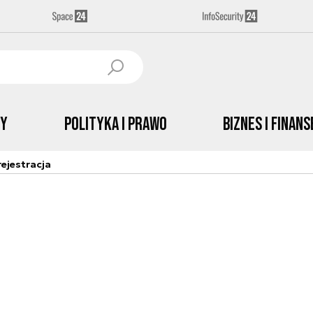
by
Polityka i prawo
Biznes i Finans
ejestracja