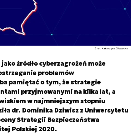
Graf. Katarzyna Głowacka
ę jako źródło cyberzagrożeń może
postrzeganie problemów
a pamiętać o tym, że strategie
tami przyjmowanymi na kilka lat, a
owiskiem w najmniejszym stopniu
iła dr. Dominika Dziwisz z Uniwersytetu
oceny Strategii Bezpieczeństwa
ej Polskiej 2020.