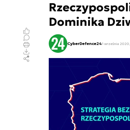
Rzeczypospoli
Dominika Dzi
CyberDefence24
1 września 2020,