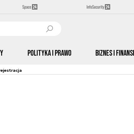
by
Polityka i prawo
Biznes i Finans
ejestracja