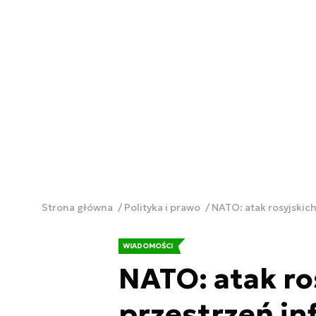
Strona główna
Polityka i prawo
NATO: atak rosyjskich
WIADOMOŚCI
NATO: atak ro
przestrzeń in