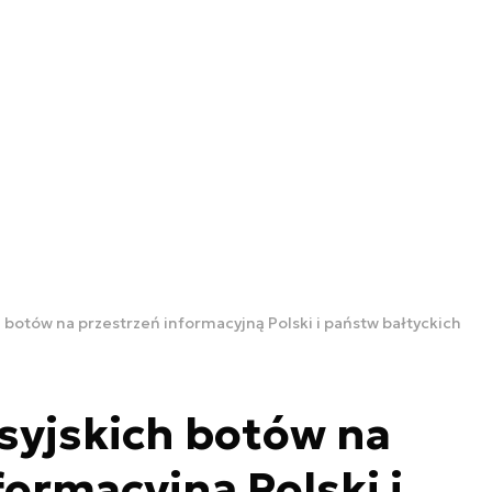
 botów na przestrzeń informacyjną Polski i państw bałtyckich
syjskich botów na
formacyjną Polski i