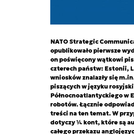
NATO Strategic Communica
opublikowało pierwsze wyda
on poświęcony wątkowi pis
czterech państw: Estonii, L
wniosków znalazły się m.in
piszących w języku rosyjsk
Północnoatlantyckiego w E
robotów. Łącznie odpowiad
treści na ten temat. W prz
dotyczy ¼ kont, które są 
całego przekazu anglojęzy