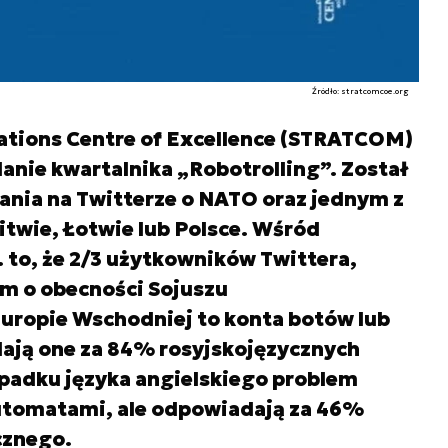
Źródło: stratcomcoe.org
tions Centre of Excellence (STRATCOM)
nie kwartalnika „Robotrolling”. Został
ania na Twitterze o NATO oraz jednym z
itwie, Łotwie lub Polsce. Wśród
. to, że 2/3 użytkowników Twittera,
im o obecności Sojuszu
uropie Wschodniej to konta botów lub
ają one za 84% rosyjskojęzycznych
ypadku języka angielskiego problem
automatami, ale odpowiadają za 46%
cznego.