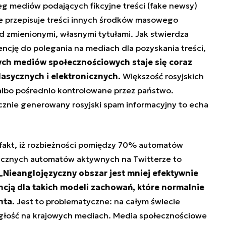
eg mediów podających fikcyjne treści (
fake newsy
)
ie przepisuje treści innych środków masowego
od zmienionymi, własnymi tytułami. Jak stwierdza
ncję do polegania na mediach dla pozyskania treści,
ych mediów społecznościowych staje się coraz
asycznych i elektronicznych.
Większość rosyjskich
lbo pośrednio kontrolowane przez państwo.
cznie generowany rosyjski spam informacyjny to echa
fakt, iż rozbieżności pomiędzy 70% automatów
ycznych automatów aktywnych na Twitterze to
„
Nieanglojęzyczny obszar jest mniej efektywnie
ncją dla takich modeli zachowań, które normalnie
nta.
Jest to problematyczne: na całym świecie
głość na krajowych mediach. Media społecznościowe