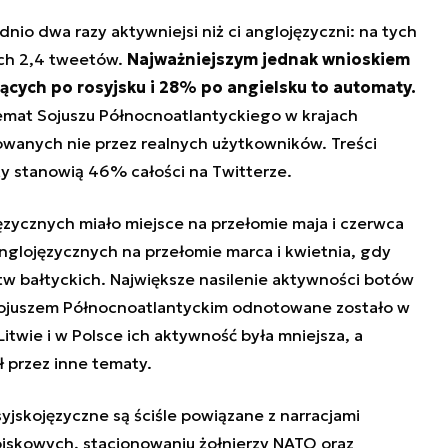
nio dwa razy aktywniejsi niż ci anglojęzyczni: na tych
ich 2,4 tweetów.
Najważniejszym jednak wnioskiem
szących po rosyjsku i 28% po angielsku to automaty.
emat Sojuszu Północnoatlantyckiego w krajach
owanych nie przez realnych użytkowników. Treści
y stanowią 46% całości na Twitterze.
ęzycznych miało miejsce na przełomie maja i czerwca
nglojęzycznych na przełomie marca i kwietnia, gdy
tw bałtyckich. Największe nasilenie aktywności botów
 Sojuszem Północnoatlantyckim odnotowane zostało w
Litwie i w Polsce ich aktywność była mniejsza, a
 przez inne tematy.
syjskojęzyczne są ściśle powiązane z narracjami
jskowych, stacjonowaniu żołnierzy NATO oraz