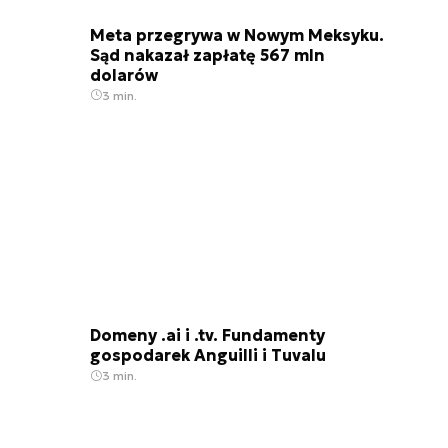
Meta przegrywa w Nowym Meksyku.
Sąd nakazał zapłatę 567 mln
dolarów
3 min.
Domeny .ai i .tv. Fundamenty
gospodarek Anguilli i Tuvalu
3 min.