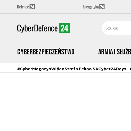
Cyberbezpieczeństwo
Armia i Służ
#CyberMagazyn
Wideo
Strefa Pekao SA
Cyber24Days - r