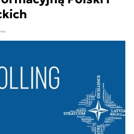
ckich
 min.