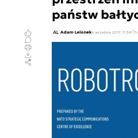
państw bałty
AL
Adam Lelonek
4 września 2017, 11:39
1