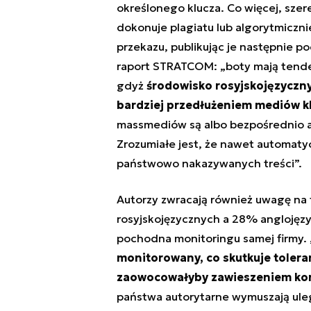
określonego klucza. Co więcej, szer
dokonuje plagiatu lub algorytmiczn
przekazu, publikując je następnie p
raport STRATCOM: „
boty mają tende
gdyż
środowisko rosyjskojęzyczn
bardziej przedłużeniem mediów kl
massmediów są albo bezpośrednio a
Zrozumiałe jest, że nawet automaty
państwowo nakazywanych treśc
i”.
Autorzy zwracają również uwagę na 
rosyjskojęzycznych a 28% anglojęz
pochodna monitoringu samej firmy. 
monitorowany, co skutkuje tolera
zaowocowałyby zawieszeniem ko
państwa autorytarne wymuszają ule