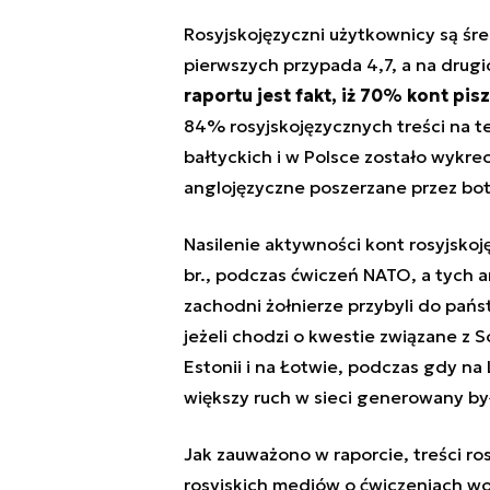
Rosyjskojęzyczni użytkownicy są śred
pierwszych przypada 4,7, a na drug
raportu jest fakt, iż 70% kont pi
84% rosyjskojęzycznych treści na t
bałtyckich i w Polsce zostało wykre
anglojęzyczne poszerzane przez bot
Nasilenie aktywności kont rosyjskoj
br., podczas ćwiczeń NATO, a tych a
zachodni żołnierze przybyli do pańs
jeżeli chodzi o kwestie związane z
Estonii i na Łotwie, podczas gdy na 
większy ruch w sieci generowany był
Jak zauważono w raporcie, treści ro
rosyjskich mediów o ćwiczeniach wo