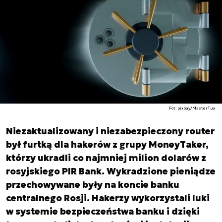
Fot: pixbay/MasterTux
Niezaktualizowany i niezabezpieczony router
był furtką dla hakerów z grupy MoneyTaker,
którzy ukradli co najmniej milion dolarów z
rosyjskiego PIR Bank. Wykradzione pieniądze
przechowywane były na koncie banku
centralnego Rosji. Hakerzy wykorzystali luki
w systemie bezpieczeństwa banku i dzięki