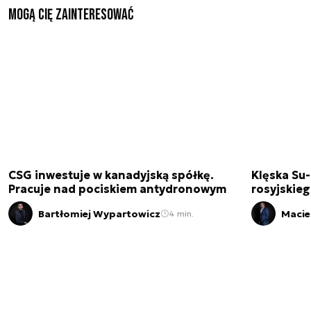
Mogą Cię zainteresować
CSG inwestuje w kanadyjską spółkę.
Klęska Su-
Pracuje nad pociskiem antydronowym
rosyjskie
Bartłomiej Wypartowicz
Macie
4 min.