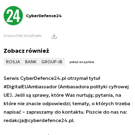
CyberDefence24
21 lipca 2018, 10:24
Źródło:
Zobacz również
ROSJA
BANK
GROUP-IB
pokaż wszystkie
Serwis CyberDefence24.pl otrzymał tytuł
#DigitalEUAmbassador (Ambasadora polityki cyfrowej
UE). Jeśli są sprawy, które Was nurtują; pytania, na
które nie znacie odpowiedzi; tematy, o których trzeba
napisać – zapraszamy do kontaktu. Piszcie do nas na:
redakcja@cyberdefence24.pl
.