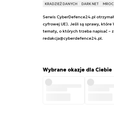
KRADZIEŻ DANYCH
DARK NET
MROCZ
Serwis CyberDefence24.pl otrzymał 
cyfrowej UE). Jeśli są sprawy, które
tematy, o których trzeba napisać – 
redakcja@cyberdefence24.pl
.
Wybrane okazje dla Ciebie