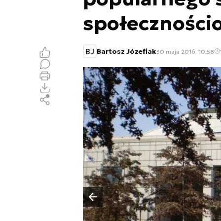
społeczności
BJ
Bartosz Józefiak
30 maja 2016, 10:58
Poprzedni slajd