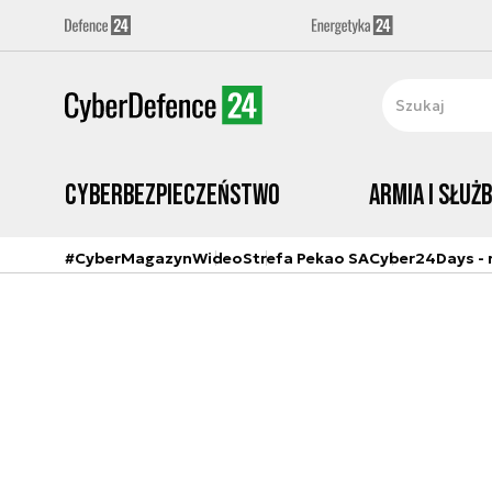
Cyberbezpieczeństwo
Armia i Służ
#CyberMagazyn
Wideo
Strefa Pekao SA
Cyber24Days - r