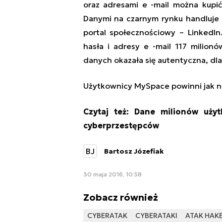
oraz adresami e -mail można kupić
Danymi na czarnym rynku handluje 
portal społecznościowy – LinkedIn
hasła i adresy e -mail 117 milio
danych okazała się autentyczna, dla
Użytkownicy MySpace powinni jak n
Czytaj też:
Dane milionów użyt
cyberprzestępców
BJ
Bartosz Józefiak
30 maja 2016, 10:58
Zobacz również
CYBERATAK
CYBERATAKI
ATAK HAKE