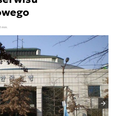
owego
1 min.
Następny slajd