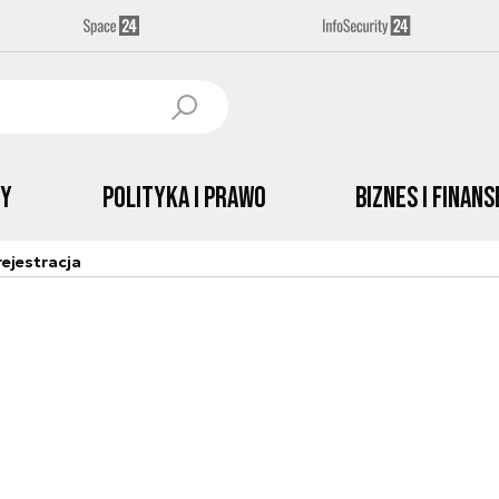
by
Polityka i prawo
Biznes i Finans
ejestracja