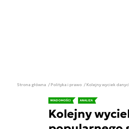
Strona główna
Polityka i prawo
Kolejny wyciek dany
WIADOMOŚCI
ANALIZA
Kolejny wyci
popularnego 