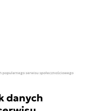
ch popularnego serwisu społecznościowego
ek danych
serwisu